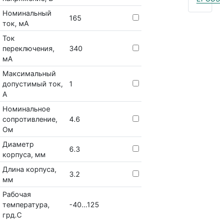
Номинальный
165
ток, мА
Ток
переключения,
340
мА
Максимальный
допустимый ток,
1
А
Номинальное
сопротивление,
4.6
Ом
Диаметр
6.3
корпуса, мм
Длина корпуса,
3.2
мм
Рабочая
температура,
-40...125
грд.С