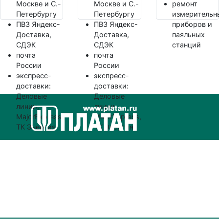
Москве и С.-
Москве и С.-
ремонт
Петербургу
Петербургу
измерительн
ПВЗ Яндекс-
ПВЗ Яндекс-
приборов и
Доставка,
Доставка,
паяльных
СДЭК
СДЭК
станций
почта
почта
России
России
экспресс-
экспресс-
доставки:
доставки:
Деловые
Деловые
линии,
линии,
MajorExpress,
MajorExpress,
ТК Энергия
ТК Энергия