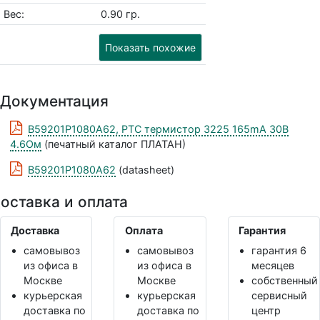
Вес:
0.90 гр.
Показать похожие
Документация
B59201P1080A62, PTC термистор 3225 165mA 30В
4.6Ом
(печатный каталог ПЛАТАН)
B59201P1080A62
(datasheet)
оставка и оплата
Доставка
Оплата
Гарантия
самовывоз
самовывоз
гарантия 6
из офиса в
из офиса в
месяцев
Москве
Москве
собственный
курьерская
курьерская
сервисный
доставка по
доставка по
центр