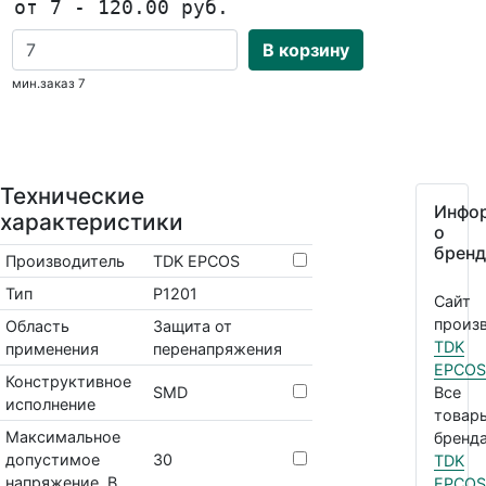
от 7 - 120.00 руб.
В корзину
мин.заказ 7
Технические
Инфо
характеристики
о
бренд
Производитель
TDK EPCOS
Тип
P1201
Сайт
произв
Область
Защита от
TDK
применения
перенапряжения
EPCOS
Конструктивное
SMD
Все
исполнение
товар
Максимальное
бренда
допустимое
30
TDK
напряжение, В
EPCOS