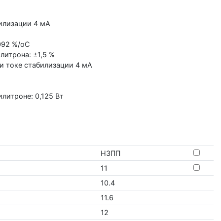
илизации 4 мА
092 %/оС
литрона: ±1,5 %
и токе стабилизации 4 мА
литроне: 0,125 Вт
НЗПП
11
10.4
11.6
12