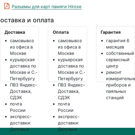
Разъемы для карт памяти Hirose
оставка и оплата
Доставка
Оплата
Гарантия
самовывоз
самовывоз
гарантия 6
из офиса в
из офиса в
месяцев
Москве
Москве
собственный
курьерская
курьерская
сервисный
доставка по
доставка по
центр
Москве и С.-
Москве и С.-
ремонт
Петербургу
Петербургу
измерительн
ПВЗ Яндекс-
ПВЗ Яндекс-
приборов и
Доставка,
Доставка,
паяльных
СДЭК
СДЭК
станций
почта
почта
России
России
экспресс-
экспресс-
доставки:
доставки:
Деловые
Деловые