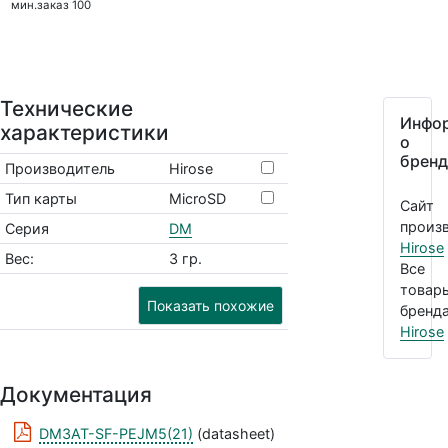
мин.заказ 100
Технические
Инфо
характеристики
о
бренд
Производитель
Hirose
Тип карты
MicroSD
Сайт
произв
Серия
DM
Hirose
Вес:
3 гр.
Все
товар
Показать похожие
бренда
Hirose
Документация
DM3AT-SF-PEJM5(21)
(datasheet)