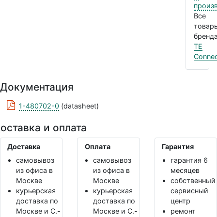
произ
Все
товар
бренда
TE
Connec
Документация
1-480702-0
(datasheet)
оставка и оплата
Доставка
Оплата
Гарантия
самовывоз
самовывоз
гарантия 6
из офиса в
из офиса в
месяцев
Москве
Москве
собственный
курьерская
курьерская
сервисный
доставка по
доставка по
центр
Москве и С.-
Москве и С.-
ремонт