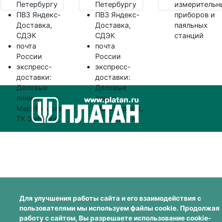
Петербургу
Петербургу
измерительн
ПВЗ Яндекс-
ПВЗ Яндекс-
приборов и
Доставка,
Доставка,
паяльных
СДЭК
СДЭК
станций
почта
почта
России
России
экспресс-
экспресс-
доставки:
доставки:
Деловые
Деловые
линии,
линии,
MajorExpress,
MajorExpress,
ТК Энергия
ТК Энергия
Для улучшения работы сайта и его взаимодействия с
пользователями мы используем файлы cookie. Продолжая
работу с сайтом, Вы разрешаете использование cookie-