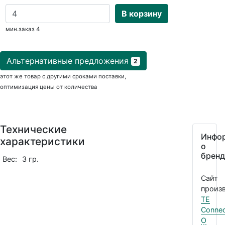
В корзину
мин.заказ 4
Альтернативные предложения
2
этот же товар с другими сроками поставки,
оптимизация цены от количества
Технические
Инфо
характеристики
о
бренд
Вес:
3 гр.
Сайт
произв
TE
Connec
О