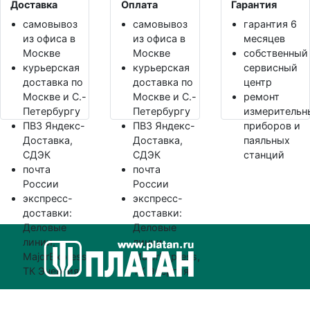
Доставка
Оплата
Гарантия
самовывоз
самовывоз
гарантия 6
из офиса в
из офиса в
месяцев
Москве
Москве
собственный
курьерская
курьерская
сервисный
доставка по
доставка по
центр
Москве и С.-
Москве и С.-
ремонт
Петербургу
Петербургу
измерительн
ПВЗ Яндекс-
ПВЗ Яндекс-
приборов и
Доставка,
Доставка,
паяльных
СДЭК
СДЭК
станций
почта
почта
России
России
экспресс-
экспресс-
доставки:
доставки:
Деловые
Деловые
линии,
линии,
MajorExpress,
MajorExpress,
ТК Энергия
ТК Энергия