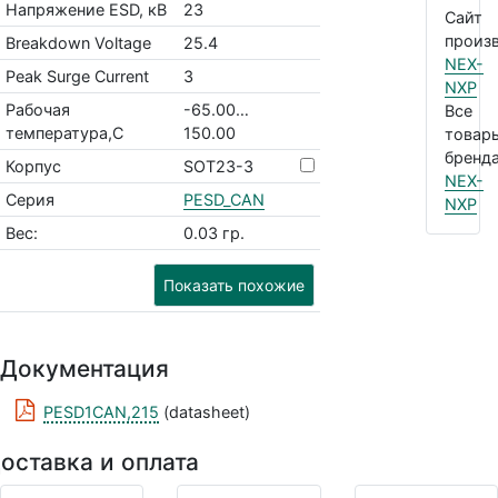
Напряжение ESD, кВ
23
Сайт
произв
Breakdown Voltage
25.4
NEX-
Peak Surge Current
3
NXP
Рабочая
-65.00…
Все
температура,С
150.00
товар
бренда
Корпус
SOT23-3
NEX-
Серия
PESD_CAN
NXP
Вес:
0.03 гр.
Показать похожие
Документация
PESD1CAN,215
(datasheet)
оставка и оплата