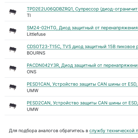
TPD2E2U06QDBZRQ1, Супрессор (диод-ограничител
TI
SM24-02HTG, Диод защитный от перенапряжения 
Littlefuse
CDSOT23-T15C, TVS диод защитный 15В пиковое 
BOURNS
PACDN042Y3R, Диод защитный от перенапряжения 
ONS
PESD1CAN, Устройство защиты CAN шины от ESD, 
UMW
PESD2CAN, Устройство защиты CAN шины от ESD,
UMW
Для подбора аналогов обратитесь в
службу технической 