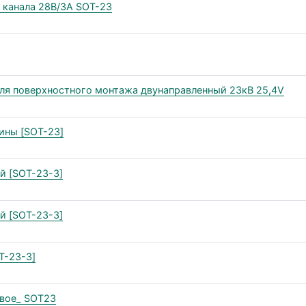
 канала 28В/3А SOT-23
ля поверхностного монтажа двунаправленный 23кВ 25,4V
ины [SOT-23]
й [SOT-23-3]
й [SOT-23-3]
T-23-3]
вое_ SOT23