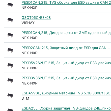
PESD1CAN,215, TVS сборка для ESD защиты CAN 2
NEX-NXP
GSOT05C-E3-08
VISHAY
PESD1CAN,215, Диод защиты от ЭМП сдвоенный д
NEX-NXP
PESD2CAN.215, Защитный диод от ESD для CAN ш
NEX-NXP
PESD5V2S2UT.215, Защитный диод от ESD двойно
NEX-NXP
PESD3V3S2UT.215, Защитный диод от ESD двойно
NEX-NXP
ESDA5V3L, Диодные матрицы TVS 5.3В 300Вт [SO
STM
ESDA25L, Сборка защитная TVS-диодов 24В_пико