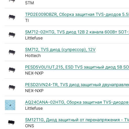
STM
TPD2E009DBZR, Сборка защитная TVS-диодов 5.5
TI
SM712-02HTG, TVS диод 12В 2 канала 600Вт SOT-
Littlefuse
SM712, TVS диод (супрессор), 12V
Hottech
PESD5V0U1UT,215, ESD TVS защитный диод 5В SO
NEX-NXP
PESD2IVN24-TR, TVS диод защитный двунаправле
NEX-NXP
AQ24CANA-02HTG, Сборка защитная TVS-диодов 
Littlefuse
SM12T1G, Диод защитный от перенапряжения - TV
ONS