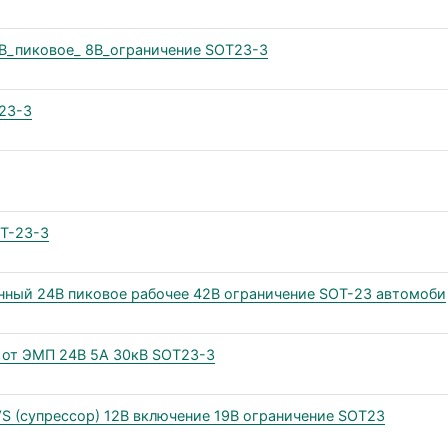
В_пиковое_ 8В_ограничение SOT23-3
23-3
T-23-3
нный 24В пиковое рабочее 42В ограничение SOT-23 автомоби
от ЭМП 24В 5А 30кВ SOT23-3
S (супрессор) 12В включение 19В ограничение SOT23