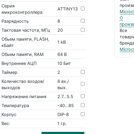
произв
Серия
ATTINY13
Microc
микроконтроллера
О
Разрядность
8
произ
Тактовая частота, МГц
20
Все
товар
Обьем памяти, FLASH,
1 kB
бренда
кБайт
Microc
Обьем памяти, RAM
64 B
Внутреннее АЦП
10 Бит
Таймер
2
Количество входов/
6 вх./
выходов
вых.
Напряжение питания
2.7…5.5
Температура
-40...85
Корпус
DIP-8
Вес:
1 гр.