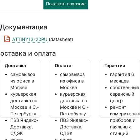
Показать похожие
Документация
ATTINY13-20PU
(datasheet)
оставка и оплата
Доставка
Оплата
Гарантия
самовывоз
самовывоз
гарантия 6
из офиса в
из офиса в
месяцев
Москве
Москве
собственный
курьерская
курьерская
сервисный
доставка по
доставка по
центр
Москве и С.-
Москве и С.-
ремонт
Петербургу
Петербургу
измерительн
ПВЗ Яндекс-
ПВЗ Яндекс-
приборов и
Доставка,
Доставка,
паяльных
СДЭК
СДЭК
станций
почта
почта