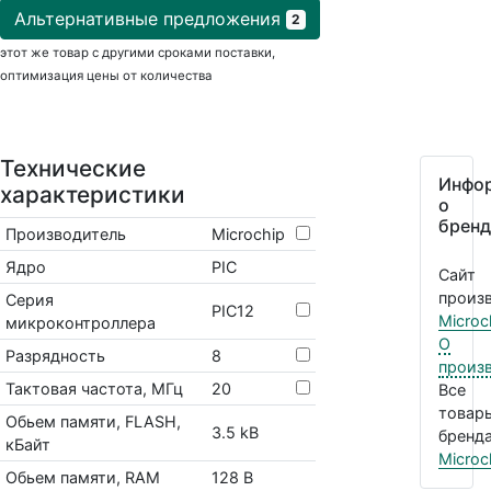
Альтернативные предложения
2
этот же товар с другими сроками поставки,
оптимизация цены от количества
Технические
Инфо
характеристики
о
бренд
Производитель
Microchip
Ядро
PIC
Сайт
произв
Серия
PIC12
Microc
микроконтроллера
О
Разрядность
8
произ
Тактовая частота, МГц
20
Все
товар
Обьем памяти, FLASH,
3.5 kB
бренда
кБайт
Microc
Обьем памяти, RAM
128 B