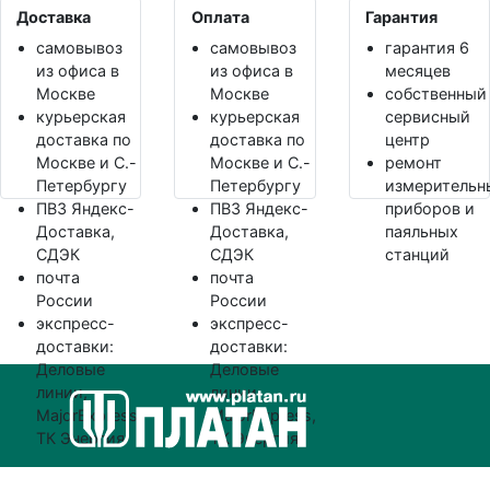
Доставка
Оплата
Гарантия
самовывоз
самовывоз
гарантия 6
из офиса в
из офиса в
месяцев
Москве
Москве
собственный
курьерская
курьерская
сервисный
доставка по
доставка по
центр
Москве и С.-
Москве и С.-
ремонт
Петербургу
Петербургу
измерительн
ПВЗ Яндекс-
ПВЗ Яндекс-
приборов и
Доставка,
Доставка,
паяльных
СДЭК
СДЭК
станций
почта
почта
России
России
экспресс-
экспресс-
доставки:
доставки:
Деловые
Деловые
линии,
линии,
MajorExpress,
MajorExpress,
ТК Энергия
ТК Энергия