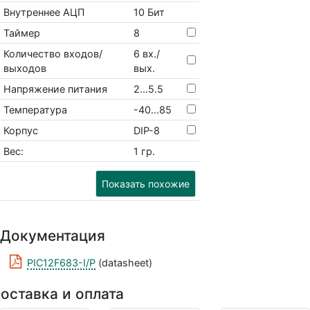
Внутреннее АЦП
10 Бит
Таймер
8
Количество входов/
6 вх./
выходов
вых.
Напряжение питания
2...5.5
Температура
-40...85
Корпус
DIP-8
Вес:
1 гр.
Показать похожие
Документация
PIC12F683-I/P
(datasheet)
оставка и оплата