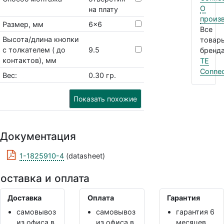
О
на плату
произ
Размер, мм
6x6
Все
Высота/длина кнопки
товар
с толкателем ( до
9.5
бренда
контактов), мм
TE
Connec
Вес:
0.30 гр.
Показать похожие
Документация
1-1825910-4
(datasheet)
оставка и оплата
Доставка
Оплата
Гарантия
самовывоз
самовывоз
гарантия 6
из офиса в
из офиса в
месяцев