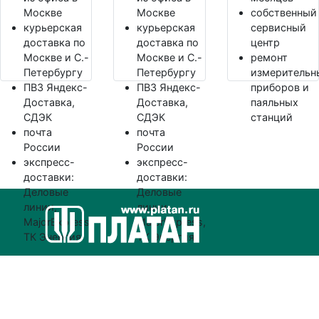
Москве
Москве
собственный
курьерская
курьерская
сервисный
доставка по
доставка по
центр
Москве и С.-
Москве и С.-
ремонт
Петербургу
Петербургу
измерительн
ПВЗ Яндекс-
ПВЗ Яндекс-
приборов и
Доставка,
Доставка,
паяльных
СДЭК
СДЭК
станций
почта
почта
России
России
экспресс-
экспресс-
доставки:
доставки:
Деловые
Деловые
линии,
линии,
MajorExpress,
MajorExpress,
ТК Энергия
ТК Энергия