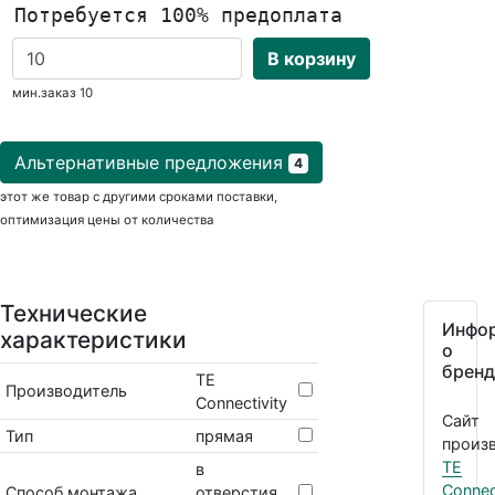
Потребуется 100% предоплата
В корзину
мин.заказ 10
Альтернативные предложения
4
этот же товар с другими сроками поставки,
оптимизация цены от количества
Технические
Инфо
характеристики
о
бренд
TE
Производитель
Connectivity
Сайт
Тип
прямая
произв
TE
в
Connec
Способ монтажа
отверстия