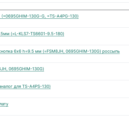
м (=0695GHIM-130G-G, =TS-A4PG-130)
.5мм (=L-KLS7-TS6601-9.5-180)
 кнопка 6х6 h=9.5 мм (=FSM8JH, 0695GHIM-130G) россыпь
M8JH, 0695GHIM-130G)
аналог для TS-A4PS-130)
лату