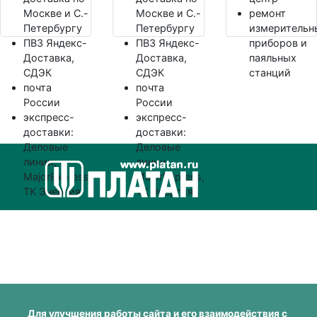
Москве и С.-
Москве и С.-
ремонт
Петербургу
Петербургу
измерительн
ПВЗ Яндекс-
ПВЗ Яндекс-
приборов и
Доставка,
Доставка,
паяльных
СДЭК
СДЭК
станций
почта
почта
России
России
экспресс-
экспресс-
доставки:
доставки:
Деловые
Деловые
линии,
линии,
MajorExpress,
MajorExpress,
ТК Энергия
ТК Энергия
Для улучшения работы сайта и его взаимодействия с