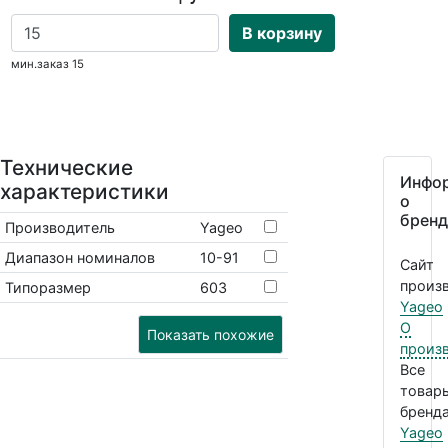
В корзину
мин.заказ 15
Технические
Инфо
характеристики
о
бренд
Производитель
Yageo
Диапазон номиналов
10-91
Сайт
произв
Типоразмер
603
Yageo
О
Показать похожие
произ
Все
товар
бренда
Yageo