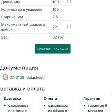
Длина, мм
100
Количество в упаковке
100
Ширина, мм
2.5
Максимальный диаметр
22
кабеля
Вес:
32 гр.
Показать похожие
Документация
07-0109
(datasheet)
оставка и оплата
Доставка
Оплата
Гарантия
самовывоз
самовывоз
гарантия 6
из офиса в
из офиса в
месяцев