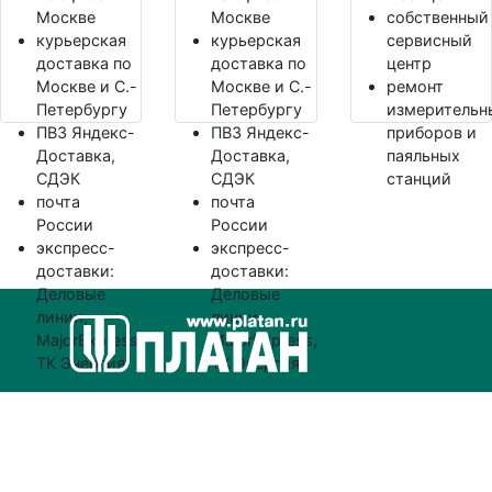
Москве
Москве
собственный
курьерская
курьерская
сервисный
доставка по
доставка по
центр
Москве и С.-
Москве и С.-
ремонт
Петербургу
Петербургу
измерительн
ПВЗ Яндекс-
ПВЗ Яндекс-
приборов и
Доставка,
Доставка,
паяльных
СДЭК
СДЭК
станций
почта
почта
России
России
экспресс-
экспресс-
доставки:
доставки:
Деловые
Деловые
линии,
линии,
MajorExpress,
MajorExpress,
ТК Энергия
ТК Энергия