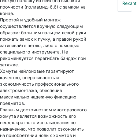
гибкую полоску из нейлона высокой
Rexant
прочности (полиамид-6,6) с замком на
конце.
Простой и удобный монтаж
осуществляется вручную следующим
образом: большим пальцем левой руки
прижать замок к пучку, а правой рукой
затягивайте петлю, либо с помощью
специального инструмента. Не
рекомендуется перегибать бандаж при
затяжке.
Хомуты нейлоновые гарантируют
качество, оперативность и
экономичность профессионального
электромонтажа, обеспечив
максимально надежную фиксацию
предметов.
Главным достоинством многоразового
хомута является возможность его
неоднократного использования по
назначению, что позволит сэкономить
на приобретении новых хомутов и