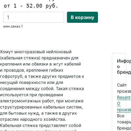
от 1 - 52.00 руб.
В корзину
мин.заказ 1
Хомут многоразовый нейлоновый
(кабельная стяжка) предназначен для
Инфо
крепления или обвязки в жгут кабелей
о
и проводов, крепления гибких
бренд
гофротруб, а также других предметов к
несущей поверхности или для
Сайт
соединения между собой. Такая стяжка
произв
используется при проведении
Rexant
электромонтажных работ, при монтаже
О
структурированных кабельных систем,
произ
для бытовых нужд, а также в других
Все
отраслях народного хозяйства.
товар
Кабельная стяжка представляет собой
бренда