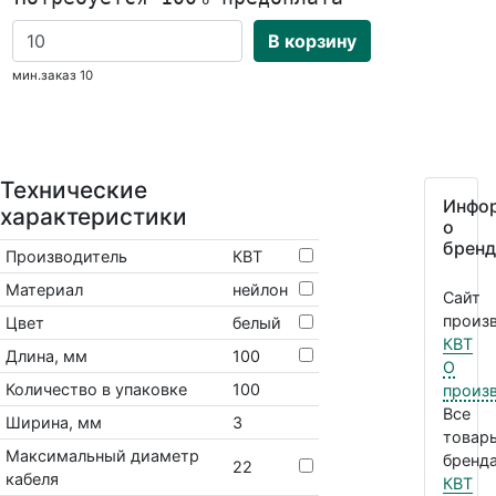
В корзину
мин.заказ 10
Технические
Инфо
характеристики
о
бренд
Производитель
КВТ
Материал
нейлон
Сайт
произв
Цвет
белый
КВТ
Длина, мм
100
О
Количество в упаковке
100
произ
Все
Ширина, мм
3
товар
Максимальный диаметр
бренда
22
кабеля
КВТ