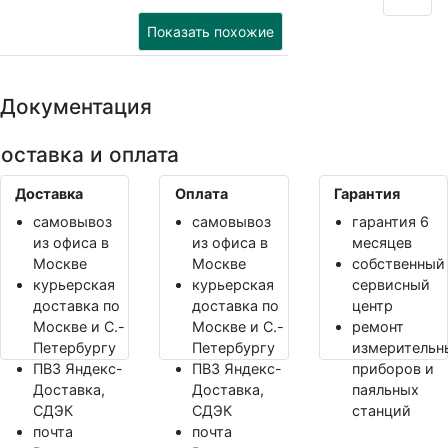
Показать похожие
Документация
оставка и оплата
Доставка
Оплата
Гарантия
самовывоз
самовывоз
гарантия 6
из офиса в
из офиса в
месяцев
Москве
Москве
собственный
курьерская
курьерская
сервисный
доставка по
доставка по
центр
Москве и С.-
Москве и С.-
ремонт
Петербургу
Петербургу
измерительн
ПВЗ Яндекс-
ПВЗ Яндекс-
приборов и
Доставка,
Доставка,
паяльных
СДЭК
СДЭК
станций
почта
почта