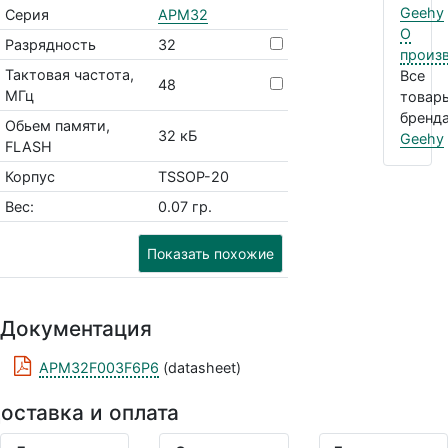
Geehy
Серия
APM32
О
Разрядность
32
произ
Тактовая частота,
Все
48
МГц
товар
бренда
Обьем памяти,
32 кБ
Geehy
FLASH
Корпус
TSSOP-20
Вес:
0.07 гр.
Показать похожие
Документация
APM32F003F6P6
(datasheet)
оставка и оплата