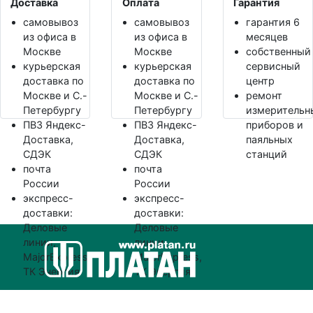
Доставка
Оплата
Гарантия
самовывоз
самовывоз
гарантия 6
из офиса в
из офиса в
месяцев
Москве
Москве
собственный
курьерская
курьерская
сервисный
доставка по
доставка по
центр
Москве и С.-
Москве и С.-
ремонт
Петербургу
Петербургу
измерительн
ПВЗ Яндекс-
ПВЗ Яндекс-
приборов и
Доставка,
Доставка,
паяльных
СДЭК
СДЭК
станций
почта
почта
России
России
экспресс-
экспресс-
доставки:
доставки:
Деловые
Деловые
линии,
линии,
MajorExpress,
MajorExpress,
ТК Энергия
ТК Энергия