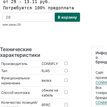
от 29 - 13.11 руб.
Потребуется 100% предоплата
В корзину
мин.заказ 29
Технические
Инфо
характеристики
о
бренд
Производитель
CONNFLY
Тип
RJ45
Сайт
произв
Функциональное
вилка
CONN
назначение
Все
обжим на
Способ монтажа
товар
кабель
бренда
Количество позиций/
CONN
8P8C