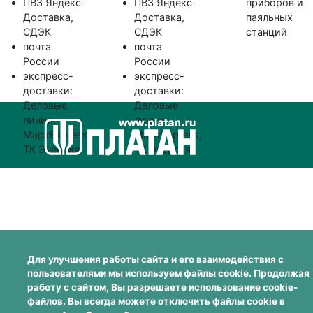
ПВЗ Яндекс-
ПВЗ Яндекс-
приборов и
Доставка,
Доставка,
паяльных
СДЭК
СДЭК
станций
почта
почта
России
России
экспресс-
экспресс-
доставки:
доставки:
Деловые
Деловые
линии,
линии,
MajorExpress,
MajorExpress,
ТК Энергия
ТК Энергия
Для улучшения работы сайта и его взаимодействия с
пользователями мы используем файлы cookie. Продолжая
работу с сайтом, Вы разрешаете использование cookie-
файлов. Вы всегда можете отключить файлы cookie в