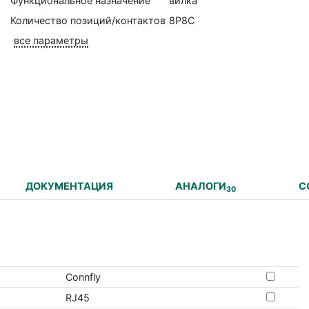
Функциональное назначение
вилка
Количество позиций/контактов
8P8C
все параметры
ДОКУМЕНТАЦИЯ
АНАЛОГИ
С
30
Connfly
RJ45