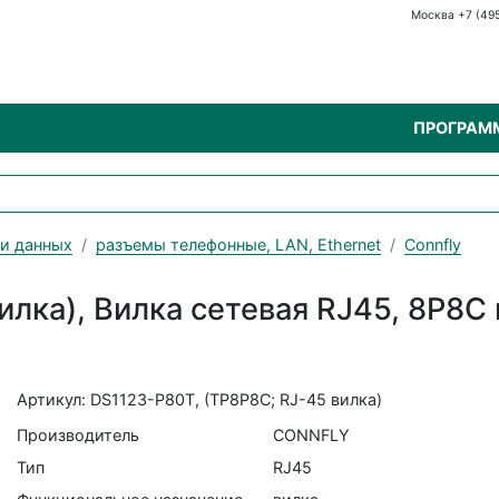
Москва +7 (49
ПРОГРАМ
чи данных
разъемы телефонные, LAN, Ethernet
Connfly
лка), Вилка сетевая RJ45, 8P8C 
Артикул: DS1123-P80T, (TP8P8C; RJ-45 вилка)
Производитель
CONNFLY
Тип
RJ45