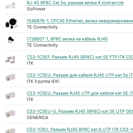
RJ-45 8P8C Cat 5е, разъем вилка 8 контактов
GoPower
1546876-1, CPC45 Ethernet, вилка неэкранирован
TE Connectivity
1738607-1, 8P8C вилка на кабель RJ45
TE Connectivity
CS3-1C5EF, Разъем RJ45 (8P8C) кат.5E FTP ITK C
ITK
CS3-1C5EU, Разъем для кабеля RJ45 UTP кат.5е I
ITK (группа IEK)
CS3-1C5EU, Разъем RJ45 UTP для кабеля кат.5E 
ITK
CS3-1C5EU-G, Разъем RJ45 (8P8C) кат.5E UTP G
GENERICA
CS3-1C6U, Разъем RJ45 8P8C кат.6 UTP ITK CS3-