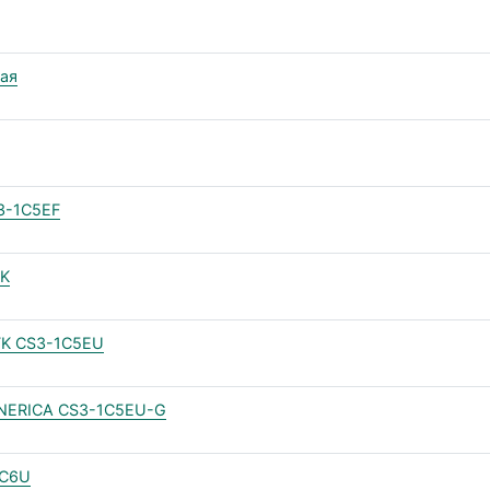
ная
S3-1C5EF
TK
ITK CS3-1C5EU
ENERICA CS3-1C5EU-G
1C6U