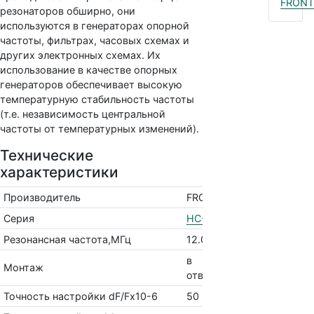
FRONT
резонаторов обширно, они
используются в генераторах опорной
частоты, фильтрах, часовых схемах и
других электронных схемах. Их
использование в качестве опорных
генераторов обеспечивает высокую
температурную стабильность частоты
(т.е. независимость центральной
частоты от температурных изменений).
Технические
характеристики
Производитель
FRONTER
Серия
HC-49U
Резонансная частота,МГц
12.085
в
Монтаж
отверстие
Точность настройки dF/Fх10-6
50