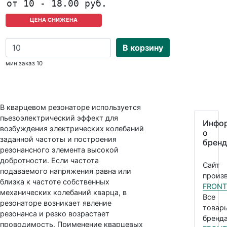
от 10 - 18.00 руб.
ЦЕНА СНИЖЕНА
В корзину
мин.заказ 10
В кварцевом резонаторе используется
пьезоэлектрический эффект для
Инфо
возбуждения электрических колебаний
о
заданной частоты и построения
бренд
резонансного элемента высокой
добротности. Если частота
Сайт
подаваемого напряжения равна или
произв
близка к частоте собственных
FRONT
механических колебаний кварца, в
Все
резонаторе возникает явление
товар
резонанса и резко возрастает
бренда
проводимость. Применение кварцевых