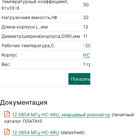
Температурный коэффициент,
50
Ктх10-6
Нагрузочная емкость,пФ
32
Длина корпуса L.,мм
13
Диаметр(ширина)корпуса,D(W),мм
11
Рабочая температура,С
-20...70
Корпус
HC-49U
Вес:
1 гр.
Показать похожие
Документация
12.0854 МГц HC-49U, кварцевый резонатор
(печатный
каталог ПЛАТАН)
12.0854 МГц HC-49U
(datasheet)