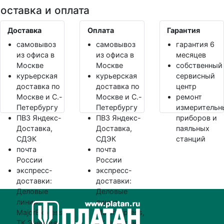
оставка и оплата
Доставка
Оплата
Гарантия
самовывоз
самовывоз
гарантия 6
из офиса в
из офиса в
месяцев
Москве
Москве
собственный
курьерская
курьерская
сервисный
доставка по
доставка по
центр
Москве и С.-
Москве и С.-
ремонт
Петербургу
Петербургу
измерительн
ПВЗ Яндекс-
ПВЗ Яндекс-
приборов и
Доставка,
Доставка,
паяльных
СДЭК
СДЭК
станций
почта
почта
России
России
экспресс-
экспресс-
доставки:
доставки:
Деловые
Деловые
линии,
линии,
MajorExpress,
MajorExpress,
ТК Энергия
ТК Энергия