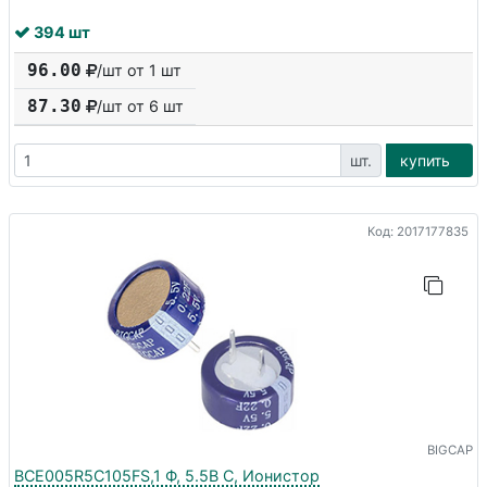
394 шт
96.00
/шт от 1 шт
87.30
/шт от
6
шт
шт.
купить
Код: 2017177835
BIGCAP
BCE005R5C105FS,1 Ф, 5.5В С, Ионистор