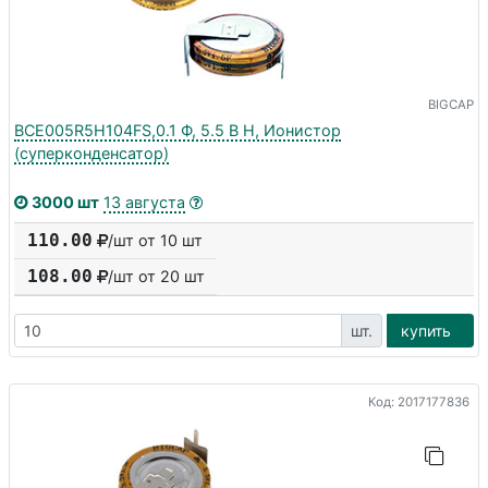
BIGCAP
BCE005R5H104FS,0.1 Ф, 5.5 В H, Ионистор
(суперконденсатор)
3000 шт
13 августа
110.00
/шт от 10 шт
108.00
/шт от
20
шт
шт.
купить
Код: 2017177836