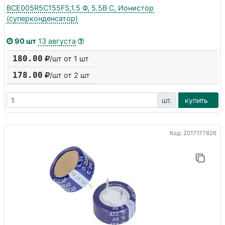
BCE005R5C155FS,1.5 Ф, 5.5В С, Ионистор
(суперконденсатор)
90 шт
13 августа
180.00
/шт от 1 шт
178.00
/шт от
2
шт
шт.
купить
Код: 2017177826