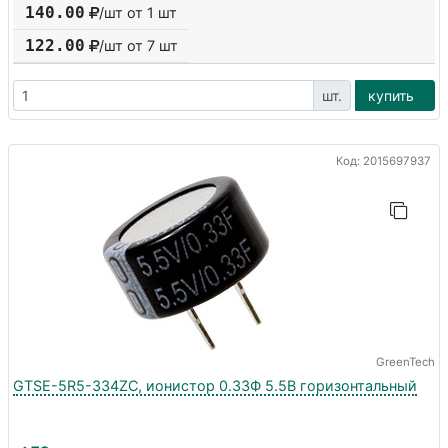
140.00
/шт от 1 шт
122.00
/шт от
7
шт
шт.
купить
Код: 2015697937
GreenTech
GTSE-5R5-334ZC, ионистор 0.33Ф 5.5В горизонтальный