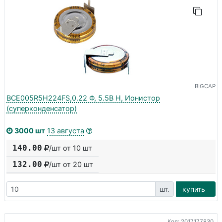
BIGCAP
BCE005R5H224FS,0.22 Ф, 5.5В H, Ионистор
(суперконденсатор)
3000 шт
13 августа
140.00
/шт от 10 шт
132.00
/шт от
20
шт
шт.
купить
Код: 2017177830