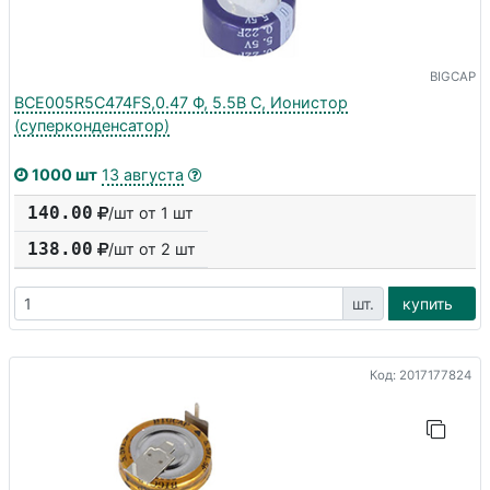
BIGCAP
BCE005R5C474FS,0.47 Ф, 5.5В С, Ионистор
(суперконденсатор)
1000 шт
13 августа
140.00
/шт от 1 шт
138.00
/шт от
2
шт
шт.
купить
Код: 2017177824