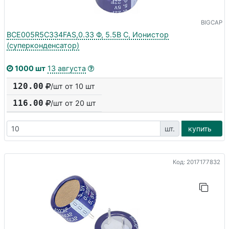
BIGCAP
BCE005R5C334FAS,0.33 Ф, 5.5В С, Ионистор
(суперконденсатор)
1000 шт
13 августа
120.00
/шт от 10 шт
116.00
/шт от
20
шт
шт.
купить
Код: 2017177832