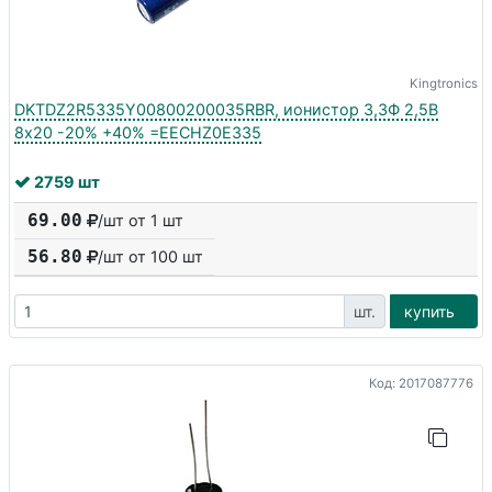
Kingtronics
DKTDZ2R5335Y00800200035RBR, ионистор 3,3Ф 2,5В
8x20 -20% +40% =EECHZ0E335
2759 шт
69.00
/шт от 1 шт
56.80
/шт от
100
шт
шт.
купить
Код: 2017087776