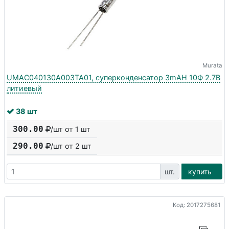
Murata
UMAC040130A003TA01, суперконденсатор 3mAH 10Ф 2.7В
литиевый
38 шт
300.00
/шт от 1 шт
290.00
/шт от
2
шт
шт.
купить
Код: 2017275681