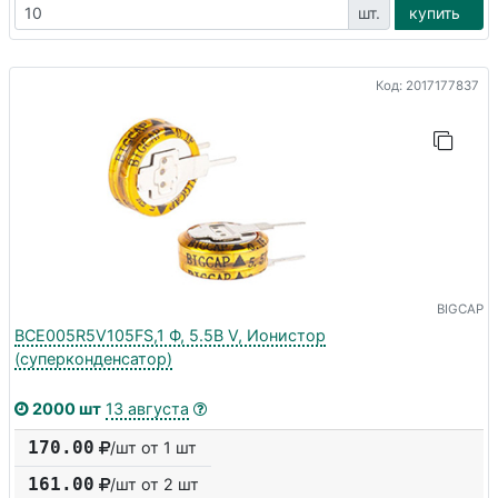
шт.
купить
Код: 2017177837
BIGCAP
BCE005R5V105FS,1 Ф, 5.5В V, Ионистор
(суперконденсатор)
2000 шт
13 августа
170.00
/шт от 1 шт
161.00
/шт от
2
шт