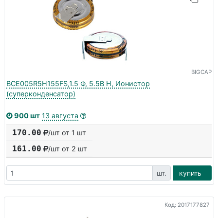
BIGCAP
BCE005R5H155FS,1.5 Ф, 5.5В H, Ионистор
(суперконденсатор)
900 шт
13 августа
170.00
/шт от 1 шт
161.00
/шт от
2
шт
шт.
купить
Код: 2017177827