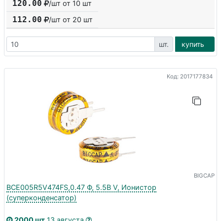
120.00
/шт от 10 шт
112.00
/шт от
20
шт
шт.
купить
Код: 2017177834
BIGCAP
BCE005R5V474FS,0.47 Ф, 5.5В V, Ионистор
(суперконденсатор)
2000 шт
13 августа