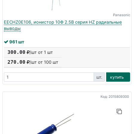
Panasonic
EECHZ0E106, ионистор 10Ф 2.5В серия HZ радиальные
выводы
961 шт
300.00
/шт от 1 шт
270.00
/шт от
100
шт
шт.
купить
Код: 2015809300