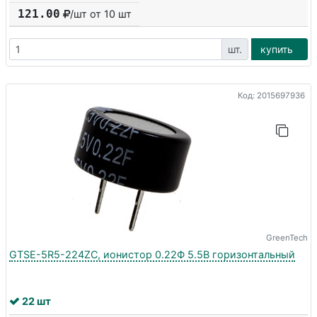
121.00
/шт от
10
шт
шт.
купить
Код: 2015697936
GreenTech
GTSE-5R5-224ZC, ионистор 0.22Ф 5.5В горизонтальный
22 шт