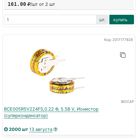
161.00
/шт от
2
шт
шт.
купить
Код: 2017177828
BIGCAP
BCE005R5V224FS,0.22 Ф, 5.5В V, Ионистор
(суперконденсатор)
2000 шт
13 августа