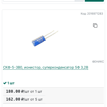
Код: 2016971283
ФЕНИКС
СКФ-5-3В0, ионистор, суперконденсатор 5Ф 3,2В
1 шт
180.00
/шт от 1 шт
162.00
/шт от
5
шт