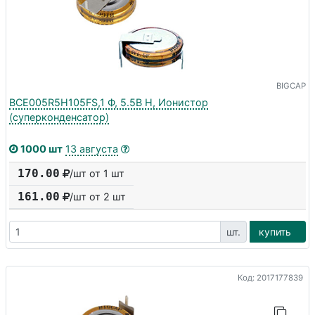
BIGCAP
BCE005R5H105FS,1 Ф, 5.5В H, Ионистор
(суперконденсатор)
1000 шт
13 августа
170.00
/шт от 1 шт
161.00
/шт от
2
шт
шт.
купить
Код: 2017177839