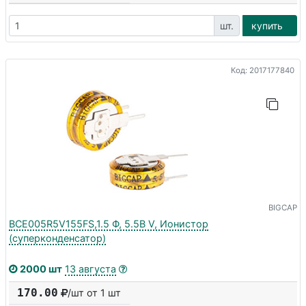
шт.
купить
Код: 2017177840
BIGCAP
BCE005R5V155FS,1.5 Ф, 5.5В V, Ионистор
(суперконденсатор)
2000 шт
13 августа
170.00
/шт от 1 шт