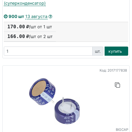
(суперконденсатор)
900 шт
13 августа
170.00
/шт от 1 шт
166.00
/шт от
2
шт
шт.
купить
Код: 2017177838
BIGCAP