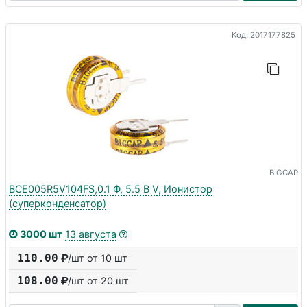
Код: 2017177825
BIGCAP
BCE005R5V104FS,0.1 Ф, 5.5 В V, Ионистор
(суперконденсатор)
3000 шт
13 августа
110.00
/шт от 10 шт
108.00
/шт от
20
шт