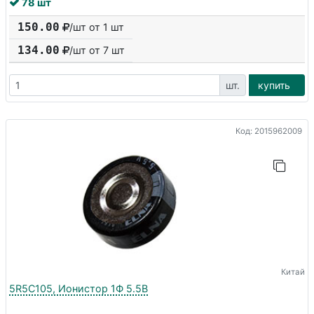
78 шт
150.00
/шт от 1 шт
134.00
/шт от
7
шт
шт.
купить
Код: 2015962009
Китай
5R5C105, Ионистор 1Ф 5.5В