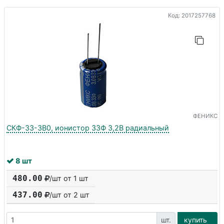
Код: 2017257768
ФЕНИКС
СКФ-33-3В0, ионистор 33Ф 3,2В радиальный
8 шт
480.00
/шт от 1 шт
437.00
/шт от
2
шт
шт.
купить