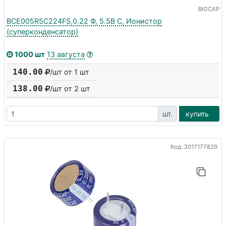
BIGCAP
BCE005R5C224FS,0.22 Ф, 5.5В С, Ионистор
(суперконденсатор)
1000 шт
13 августа
140.00
/шт от 1 шт
138.00
/шт от
2
шт
шт.
купить
Код: 2017177829