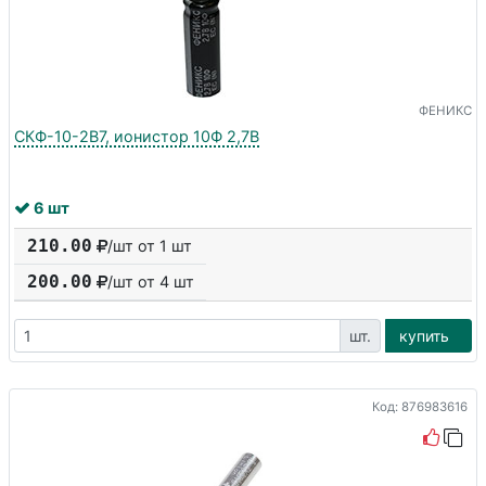
ФЕНИКС
СКФ-10-2В7, ионистор 10Ф 2,7В
6 шт
210.00
/шт от 1 шт
200.00
/шт от
4
шт
шт.
купить
Код: 876983616