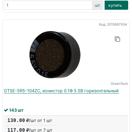
шт.
купить
Код: 2015697934
GreenTech
GTSE-5R5-104ZC, ионистор 0.1Ф 5.5В горизонтальный
143 шт
130.00
/шт от 1 шт
117.00
/шт от
7
шт