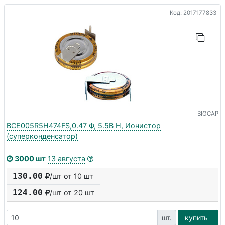
Код: 2017177833
BIGCAP
BCE005R5H474FS,0.47 Ф, 5.5В H, Ионистор
(суперконденсатор)
3000 шт
13 августа
130.00
/шт от 10 шт
124.00
/шт от
20
шт
шт.
купить