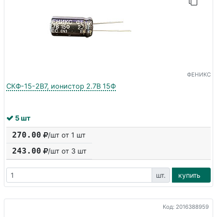
ФЕНИКС
СКФ-15-2В7, ионистор 2.7В 15Ф
5 шт
270.00
/шт от 1 шт
243.00
/шт от
3
шт
шт.
купить
Код: 2016388959