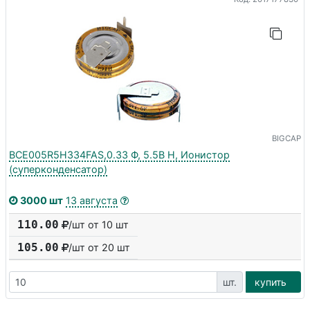
BIGCAP
BCE005R5H334FAS,0.33 Ф, 5.5В H, Ионистор
(суперконденсатор)
3000 шт
13 августа
110.00
/шт от 10 шт
105.00
/шт от
20
шт
шт.
купить