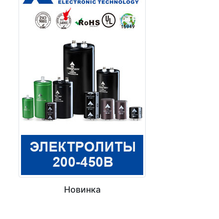
PAIRUI
PHOENIX
POSITRONIC
RUICHI
SAN KUNG
SIEMENS
TE CONNECTIVITY
TURBO
XINYA (XINLAIYA)
ДОСТУПНАЯ АВТОМАТИКА
КИТАЙ
Новинка