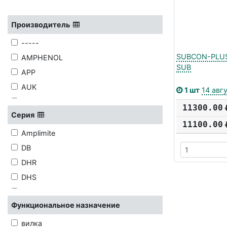
Производитель
-----
SUBCON-PLUS
AMPHENOL
SUB
APP
AUK
1 шт
14 авг
BM
11300.00
Серия
BROWNBEAR
11100.00
CONEC
Amplimite
CONNFLY
DB
CUIDEV
DHR
DIV
DHS
EKF
DI
FOXCONN
Функциональное назначение
DN
HARTING
DNT
вилка