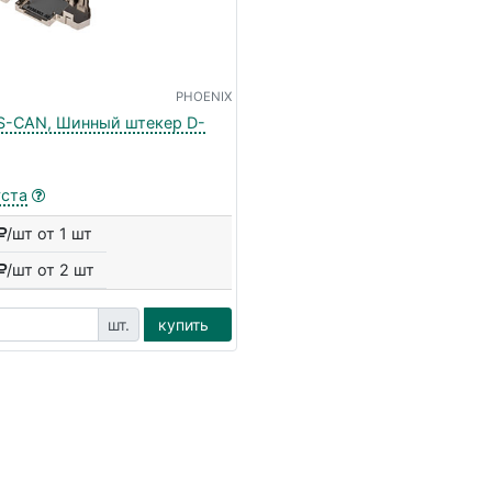
PHOENIX
-CAN, Шинный штекер D-
уста
/шт от 1 шт
/шт от
2
шт
шт.
купить