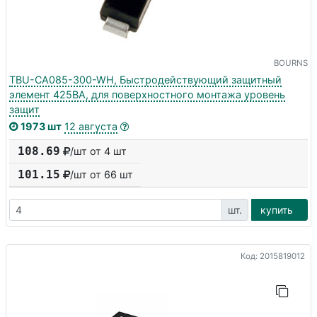
BOURNS
TBU-CA085-300-WH, Быстродействующий защитный
элемент 425ВА, для поверхностного монтажа уровень
защит
1973 шт
12 августа
108.69
/шт от 4 шт
101.15
/шт от
66
шт
шт.
купить
Код: 2015819012