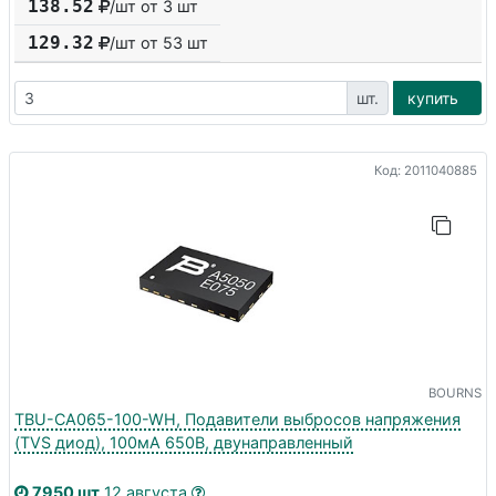
138.52
/шт от 3 шт
129.32
/шт от
53
шт
шт.
купить
Код: 2011040885
BOURNS
TBU-CA065-100-WH, Подавители выбросов напряжения
(TVS диод), 100мА 650В, двунаправленный
7950 шт
12 августа