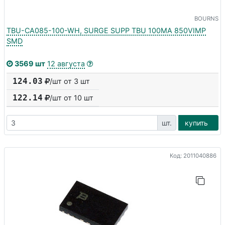
BOURNS
TBU-CA085-100-WH, SURGE SUPP TBU 100MA 850VIMP
SMD
3569 шт
12 августа
124.03
/шт от 3 шт
122.14
/шт от
10
шт
шт.
купить
Код: 2011040886