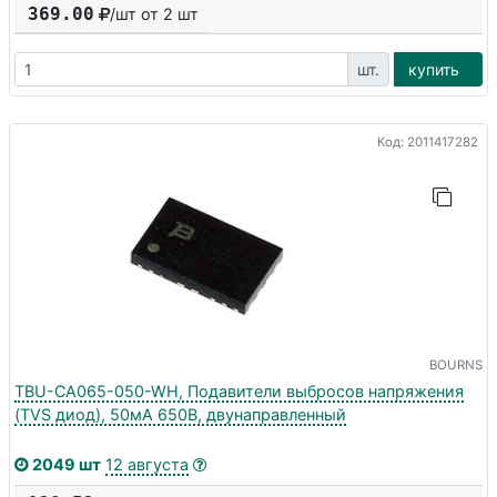
369.00
/шт от
2
шт
шт.
купить
Код: 2011417282
BOURNS
TBU-CA065-050-WH, Подавители выбросов напряжения
(TVS диод), 50мА 650В, двунаправленный
2049 шт
12 августа