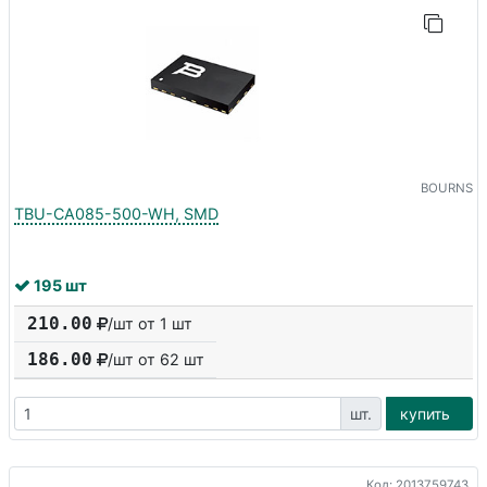
BOURNS
TBU-CA085-500-WH, SMD
195 шт
210.00
/шт от 1 шт
186.00
/шт от
62
шт
шт.
купить
Код: 2013759743