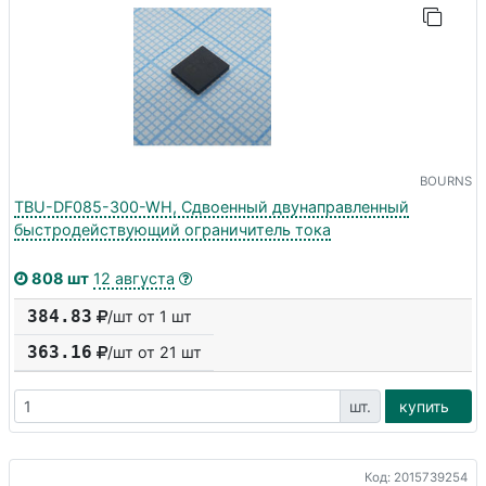
BOURNS
TBU-DF085-300-WH, Сдвоенный двунаправленный
быстродействующий ограничитель тока
808 шт
12 августа
384.83
/шт от 1 шт
363.16
/шт от
21
шт
шт.
купить
Код: 2015739254