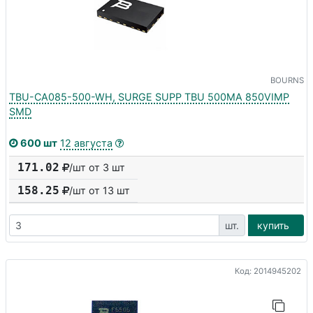
BOURNS
TBU-CA085-500-WH, SURGE SUPP TBU 500MA 850VIMP
SMD
600 шт
12 августа
171.02
/шт от 3 шт
158.25
/шт от
13
шт
шт.
купить
Код: 2014945202