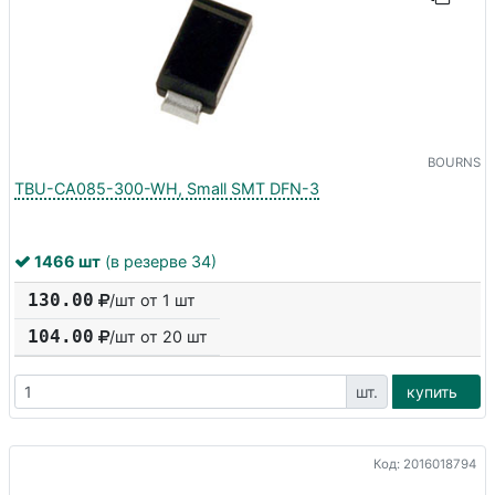
BOURNS
TBU-CA085-300-WH, Small SMT DFN-3
1466 шт
(в резерве 34)
130.00
/шт от 1 шт
104.00
/шт от
20
шт
шт.
купить
Код: 2016018794