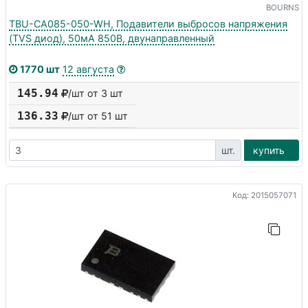
BOURNS
TBU-CA085-050-WH, Подавители выбросов напряжения
(TVS диод), 50мА 850В, двунаправленный
1770 шт
12 августа
145.94
/шт от 3 шт
136.33
/шт от
51
шт
шт.
купить
Код: 2015057071