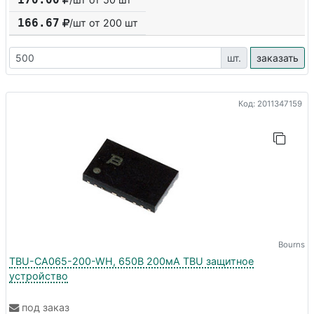
166.67
/шт от
200
шт
шт.
заказать
Код: 2011347159
Bourns
TBU-CA065-200-WH, 650В 200мА TBU защитное
устройство
под заказ