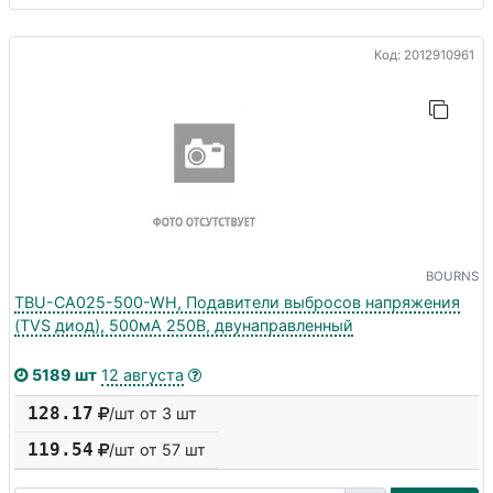
Код: 2012910961
BOURNS
TBU-CA025-500-WH, Подавители выбросов напряжения
(TVS диод), 500мА 250В, двунаправленный
5189 шт
12 августа
128.17
/шт от 3 шт
119.54
/шт от
57
шт