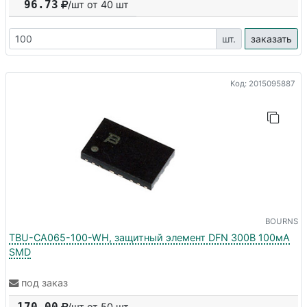
96.73
/шт от
40
шт
шт.
заказать
Код: 2015095887
BOURNS
TBU-CA065-100-WH, защитный элемент DFN 300В 100мА
SMD
под заказ
170.00
/шт от 50 шт