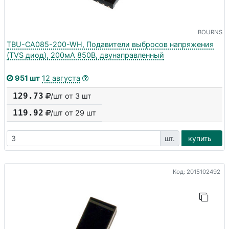
BOURNS
TBU-CA085-200-WH, Подавители выбросов напряжения
(TVS диод), 200мА 850В, двунаправленный
951 шт
12 августа
129.73
/шт от 3 шт
119.92
/шт от
29
шт
шт.
купить
Код: 2015102492