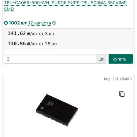
TBU-CA065-500-WH, SURGE SUPP TBU 500MA 650VIMP
SMD
1002 шт
12 августа
141.62
/шт от 3 шт
130.96
/шт от
28
шт
шт.
купить
Код: 2011486891