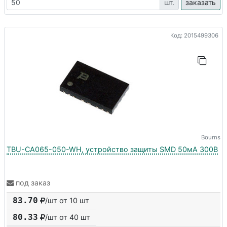
шт.
заказать
Код: 2015499306
Bourns
TBU-CA065-050-WH, устройство защиты SMD 50мА 300В
под заказ
83.70
/шт от 10 шт
80.33
/шт от
40
шт