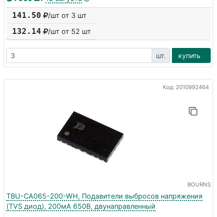
141.50
/шт от 3 шт
132.14
/шт от
52
шт
шт.
купить
Код: 2010992464
BOURNS
TBU-CA065-200-WH, Подавители выбросов напряжения
(TVS диод), 200мА 650В, двунаправленный