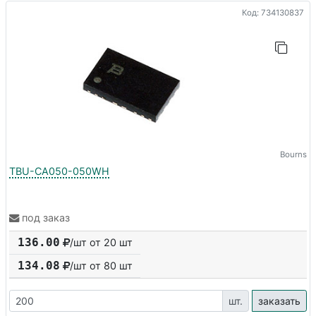
Код: 734130837
Bourns
TBU-CA050-050WH
под заказ
136.00
/шт от 20 шт
134.08
/шт от
80
шт
шт.
заказать