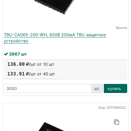
Bourns
TBU-CA065-200-WH, 650В 200мА TBU защитное
устройство
2667 шт
136.00
/шт от 10 шт
133.91
/шт от
40
шт
шт.
купить
Код: 2017406322