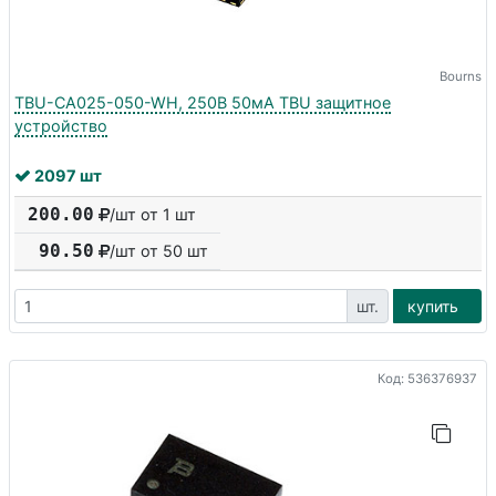
Bourns
TBU-CA025-050-WH, 250В 50мА TBU защитное
устройство
2097 шт
200.00
/шт от 1 шт
90.50
/шт от
50
шт
шт.
купить
Код: 536376937