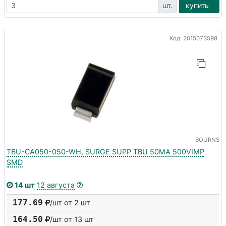
шт.
купить
Код: 2015073598
BOURNS
TBU-CA050-050-WH, SURGE SUPP TBU 50MA 500VIMP
SMD
14 шт
12 августа
177.69
/шт от 2 шт
164.50
/шт от
13
шт