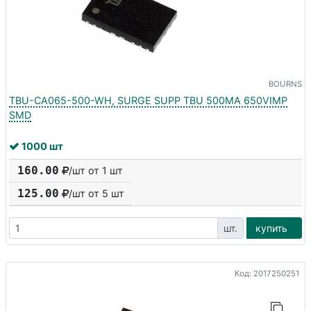
BOURNS
TBU-CA065-500-WH, SURGE SUPP TBU 500MA 650VIMP
SMD
1000 шт
160.00
/шт от 1 шт
125.00
/шт от
5
шт
шт.
купить
Код: 2017250251