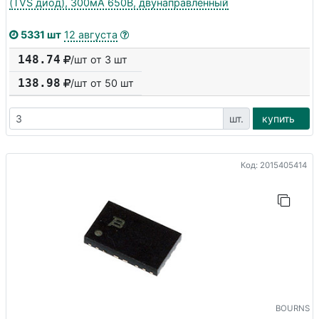
(TVS диод), 300мА 650В, двунаправленный
5331 шт
12 августа
148.74
/шт от 3 шт
138.98
/шт от
50
шт
шт.
купить
Код: 2015405414
BOURNS