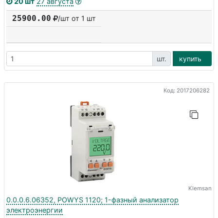
20 шт
27 августа
25900.00
/шт от 1 шт
шт.
купить
Код: 2017206282
Klemsan
0.0.0.6.06352, POWYS 1120; 1-фазный анализатор
электроэнергии