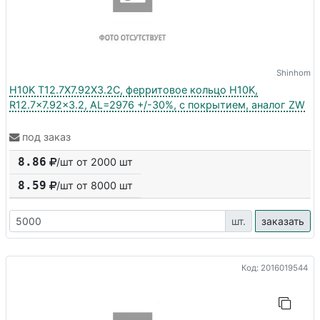
Shinhom
H10K T12.7X7.92X3.2C, ферритовое кольцо H10K,
R12.7x7.92x3.2, AL=2976 +/-30%, с покрытием, аналог ZW
под заказ
8.86
/шт от 2000 шт
8.59
/шт от
8000
шт
шт.
заказать
Код: 2016019544