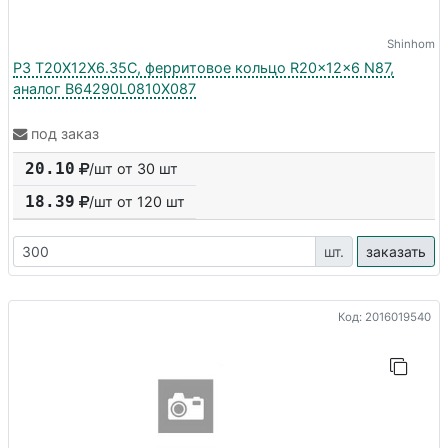
Shinhom
P3 T20X12X6.35C, ферритовое кольцо R20x12x6 N87,
аналог B64290L0810X087
под заказ
20.10
/шт от 30 шт
18.39
/шт от
120
шт
шт.
заказать
Код: 2016019540