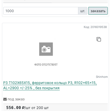
шт.
заказать
Код: 2016019538
Shinhom
P3 T102X65X15, ферритовое кольцо P3, R102x65x15,
AL=2900 +/-25% , без покрытия
под заказ
556.00
/шт от 200 шт