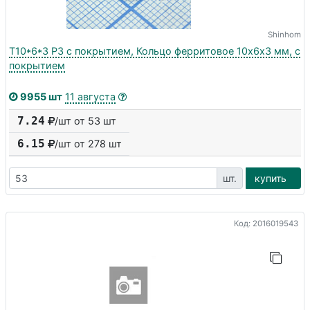
Shinhom
T10*6*3 P3 с покрытием, Кольцо ферритовое 10х6х3 мм, с
покрытием
9955 шт
11 августа
7.24
/шт от 53 шт
6.15
/шт от
278
шт
шт.
купить
Код: 2016019543