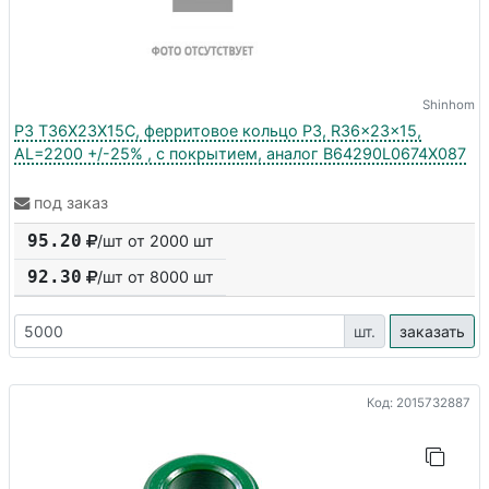
Shinhom
P3 T36X23X15C, ферритовое кольцо P3, R36x23x15,
AL=2200 +/-25% , с покрытием, аналог B64290L0674X087
под заказ
95.20
/шт от 2000 шт
92.30
/шт от
8000
шт
шт.
заказать
Код: 2015732887