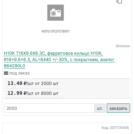
Shinhom
H10K T16X9.6X6.3C, ферритовое кольцо H10K,
R16x9.6x6.3, AL=6440 +/-30%, с покрытием, аналог
B64290L0
под заказ
13.40
/шт от 2000 шт
12.99
/шт от
8000
шт
шт.
заказать
Код: 2017131445