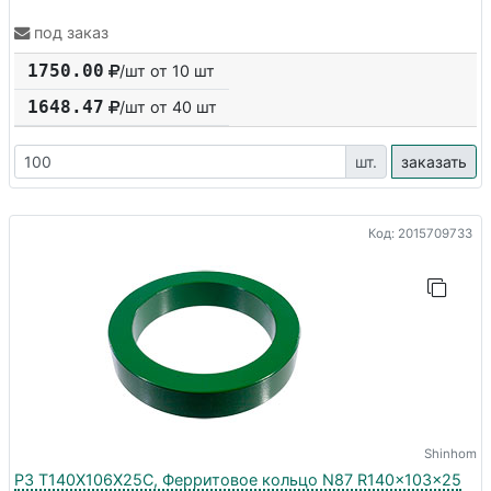
под заказ
1750.00
/шт от 10 шт
1648.47
/шт от
40
шт
шт.
заказать
Код: 2015709733
Shinhom
P3 T140X106X25C, Ферритовое кольцо N87 R140x103x25