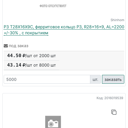
Shinhom
P3 T28X16X9C, ферритовое кольцо P3, R28x16x9, AL=2200
+/-30% , с покрытием
под заказ
44.50
/шт от 2000 шт
43.14
/шт от
8000
шт
шт.
заказать
Код: 2016019539