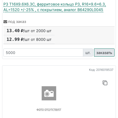
P3 T16X9.6X6.3C, ферритовое кольцо P3, R16x9.6x6.3,
AL=1520 +/-25% , с покрытием, аналог B64290L0045
под заказ
13.40
/шт от 2000 шт
12.99
/шт от
8000
шт
шт.
заказать
Код: 2016019537