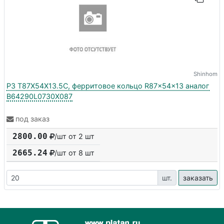
Shinhom
P3 T87X54X13.5C, ферритовое кольцо R87x54x13 аналог
B64290L0730X087
под заказ
2800.00
/шт от 2 шт
2665.24
/шт от
8
шт
шт.
заказать