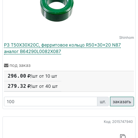
Shinhom
P3 T50X30X20C, ферритовое кольцо R50x30x20 N87
аналог B64290L0082X087
под заказ
296.00
/шт от 10 шт
279.32
/шт от
40
шт
шт.
заказать
Код: 2015747940