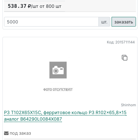
538.37
/шт от
800
шт
шт.
заказать
Код: 2015711144
Shinhom
P3 T102X65X15C, ферритовое кольцо P3 R102x65,8x15
аналог B64290L0084X087
под заказ