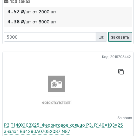
под заказ
4.52
/шт от 2000 шт
4.38
/шт от
8000
шт
шт.
заказать
Код: 2015708442
Shinhom
P3 T140X103X25, Ферритовое кольцо P3, R140x103x25
аналог B64290A0705X087 N87