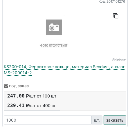
Код: 2017101276
Shinhom
KS200-014, Ферритовое кольцо, материал Sendust, аналог
MS-200014-2
под заказ
247.00
/шт от 100 шт
239.41
/шт от
400
шт
шт.
заказать