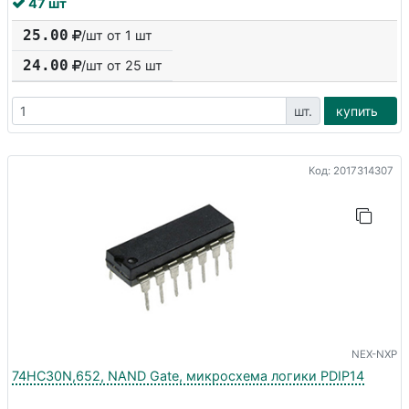
47 шт
25.00
/шт от 1 шт
24.00
/шт от
25
шт
шт.
купить
Код: 2017314307
NEX-NXP
74HC30N,652, NAND Gate, микросхема логики PDIP14