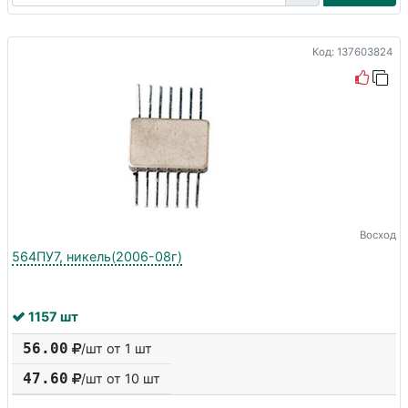
Код: 137603824
Восход
564ПУ7, никель(2006-08г)
1157 шт
56.00
/шт от 1 шт
47.60
/шт от
10
шт