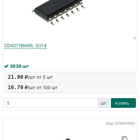
TI
CD4011BM96, SO14
3939 шт
21.00
/шт от 5 шт
16.70
/шт от
100
шт
шт.
купить
Код: 2016413591