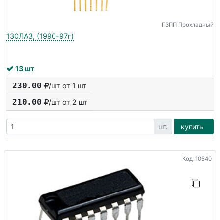
ПЗПП Прохладный
130ЛА3, (1990-97г)
13 шт
230.00
/шт от 1 шт
210.00
/шт от
2
шт
шт.
купить
Код: 10540