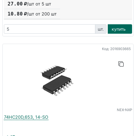
27.00
/шт от 5 шт
10.80
/шт от
200
шт
шт.
купить
Код: 2016903665
NEX-NXP
74HC20D,653, 14-SO