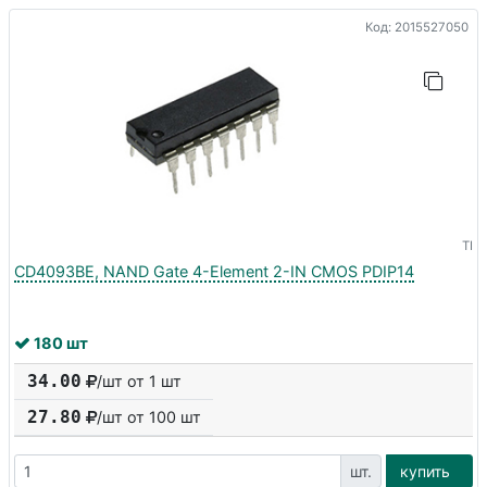
Код: 2015527050
TI
CD4093BE, NAND Gate 4-Element 2-IN CMOS PDIP14
180 шт
34.00
/шт от 1 шт
27.80
/шт от
100
шт
шт.
купить