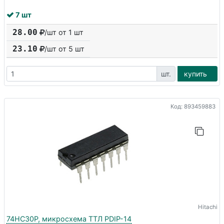
7 шт
28.00
/шт от 1 шт
23.10
/шт от
5
шт
шт.
купить
Код: 893459883
Hitachi
74HC30P, микросхема ТТЛ PDIP-14