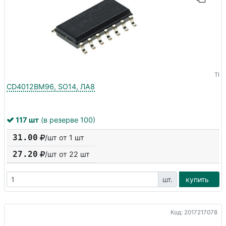
TI
CD4012BM96, SO14, ЛА8
117 шт
(в резерве 100)
31.00
/шт от 1 шт
27.20
/шт от
22
шт
шт.
купить
Код: 2017217078