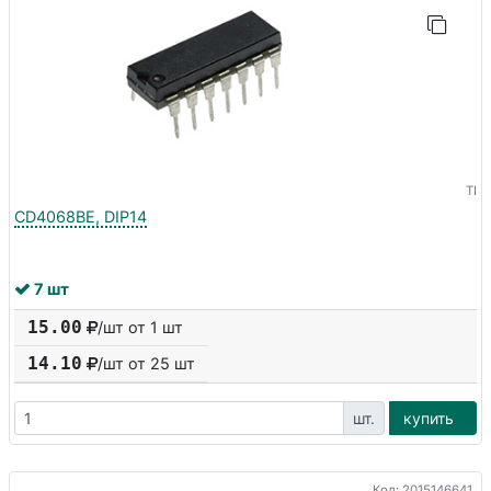
TI
CD4068BE, DIP14
7 шт
15.00
/шт от 1 шт
14.10
/шт от
25
шт
шт.
купить
Код: 2015146641