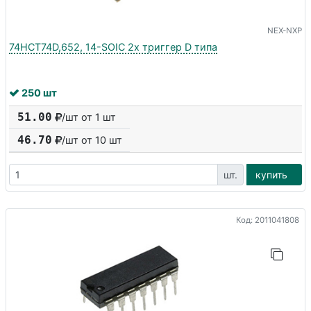
NEX-NXP
74HCT74D,652, 14-SOIC 2х триггер D типа
250 шт
51.00
/шт от 1 шт
46.70
/шт от
10
шт
шт.
купить
Код: 2011041808