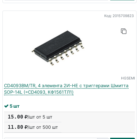
Код: 2015709823
HGSEMI
CD4093BM/TR, 4 элемента 2И-НЕ с триггерами Шмитта
SOP-14L (=CD4093, КФ1561ТЛ1)
5 шт
15.00
/шт от 5 шт
11.80
/шт от
500
шт