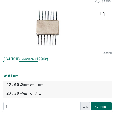
Код: 34396
Россия
564ЛС1В, никель (1996г)
81 шт
42.00
/шт от 1 шт
27.30
/шт от
7
шт
шт.
купить