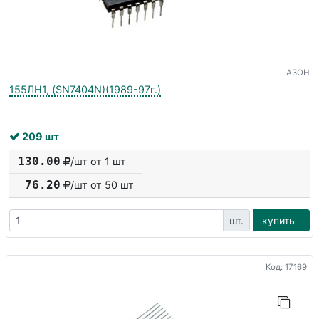
АЗОН
155ЛН1, (SN7404N)(1989-97г.)
209 шт
130.00
/шт от 1 шт
76.20
/шт от
50
шт
шт.
купить
Код: 17169