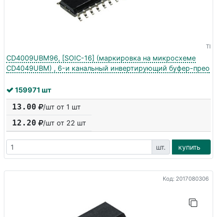
TI
CD4009UBM96, [SOIC-16] (маркировка на микросхеме
CD4049UBM) , 6-и канальный инвертирующий буфер-прео
159971 шт
13.00
/шт от 1 шт
12.20
/шт от
22
шт
шт.
купить
Код: 2017080306