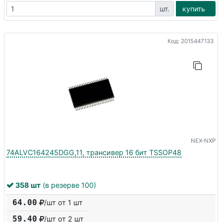
шт.
купить
Код: 2015447133
NEX-NXP
74ALVC164245DGG,11, трансивер 16 бит TSSOP48
358 шт
(в резерве 100)
64.00
/шт от 1 шт
59.40
/шт от
2
шт