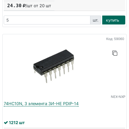
24.30
/шт от
20
шт
шт.
купить
Код: 59060
NEX-NXP
74HC10N, 3 элемента 3И-НЕ PDIP-14
1212 шт