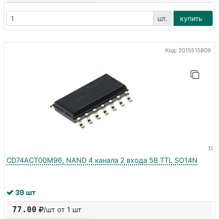
шт.
купить
Код: 2015515809
TI
CD74ACT00M96, NAND 4 канала 2 входа 5В TTL SO14N
39 шт
77.00
/шт от 1 шт