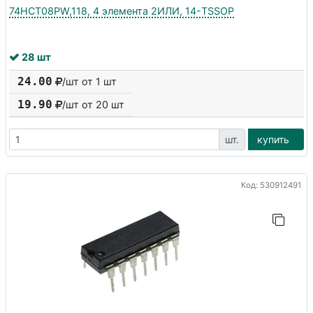
74HCT08PW,118, 4 элемента 2ИЛИ, 14-TSSOP
28 шт
24.00
/шт от 1 шт
19.90
/шт от
20
шт
шт.
купить
Код: 530912491