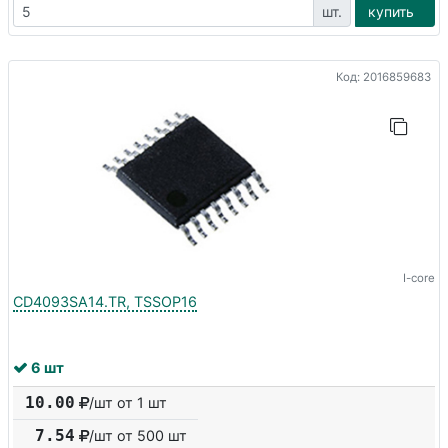
шт.
купить
Код: 2016859683
I-core
CD4093SA14.TR, TSSOP16
6 шт
10.00
/шт от 1 шт
7.54
/шт от
500
шт