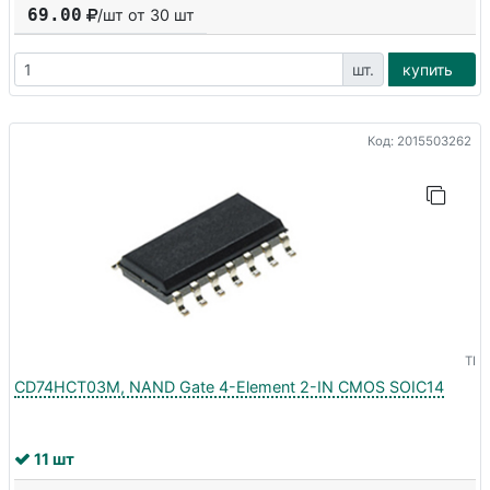
69.00
/шт от
30
шт
шт.
купить
Код: 2015503262
TI
CD74HCT03M, NAND Gate 4-Element 2-IN CMOS SOIC14
11 шт