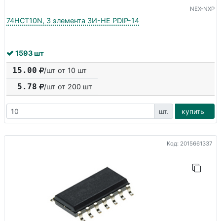
NEX-NXP
74HCT10N, 3 элемента 3И-НЕ PDIP-14
1593 шт
15.00
/шт от 10 шт
5.78
/шт от
200
шт
шт.
купить
Код: 2015661337