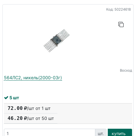
Код: 50224618
Восход
564ЛС2, никель(2000-03г)
5 шт
72.00
/шт от 1 шт
46.20
/шт от
50
шт
шт.
купить