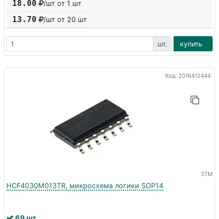
18.00
/шт от 1 шт
13.70
/шт от
20
шт
шт.
купить
Код: 2016412444
STM
HCF4030M013TR, микросхема логики SOP14
69 шт