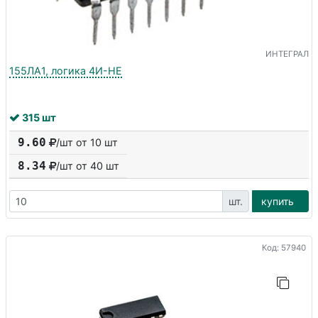
ИНТЕГРАЛ
155ЛА1, логика 4И-НЕ
315 шт
9.60
/шт от 10 шт
8.34
/шт от
40
шт
шт.
купить
Код: 57940