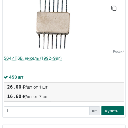
Россия
564ИП6В, никель (1992-99г)
453 шт
26.00
/шт от 1 шт
16.60
/шт от
7
шт
шт.
купить