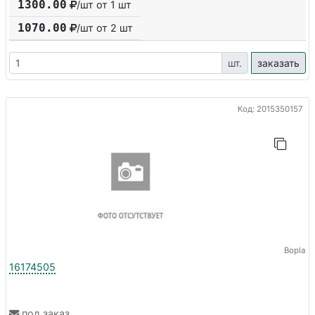
1300.00
/шт от 1 шт
1070.00
/шт от
2
шт
шт.
заказать
Код: 2015350157
Bopla
16174505
под заказ