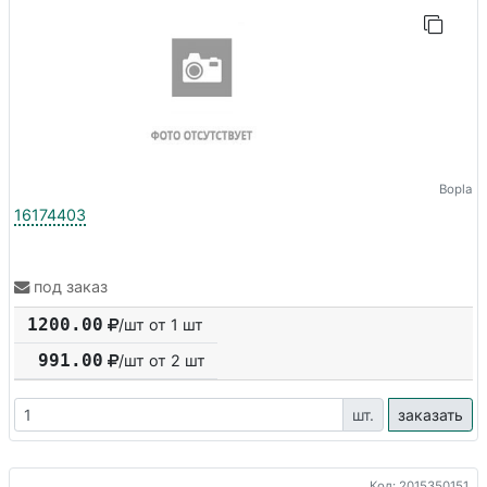
Bopla
16174403
под заказ
1200.00
/шт от 1 шт
991.00
/шт от
2
шт
шт.
заказать
Код: 2015350151