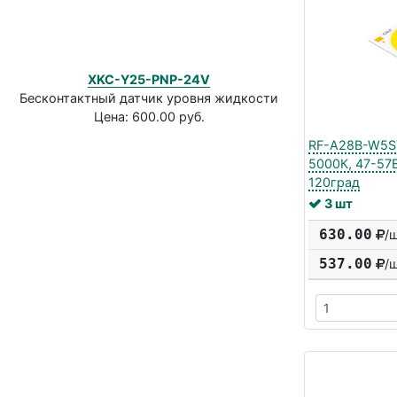
XKC-Y25-PNP-24V
Бесконтактный датчик уровня жидкости
Цена: 600.00 руб.
RF-A28B-W5ST
5000К, 47-57
120град
3 шт
630.00
/
537.00
/