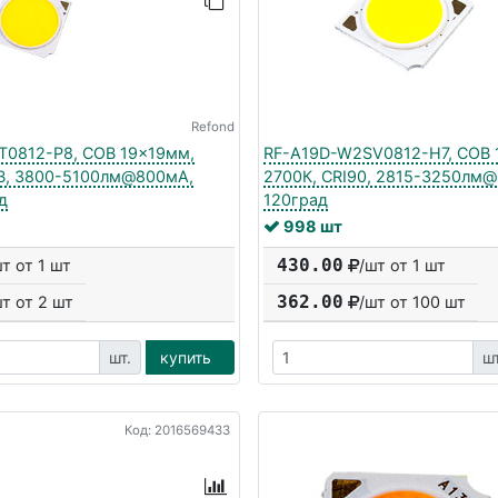
Refond
0812-P8, COB 19x19мм,
RF-A19D-W2SV0812-H7, COB 
В, 3800-5100лм@800мА,
2700К, CRI90, 2815-3250лм
д
120град
998 шт
430.00
шт от 1 шт
/шт от 1 шт
362.00
шт от
2
шт
/шт от
100
шт
шт.
купить
шт
Код: 2016569433