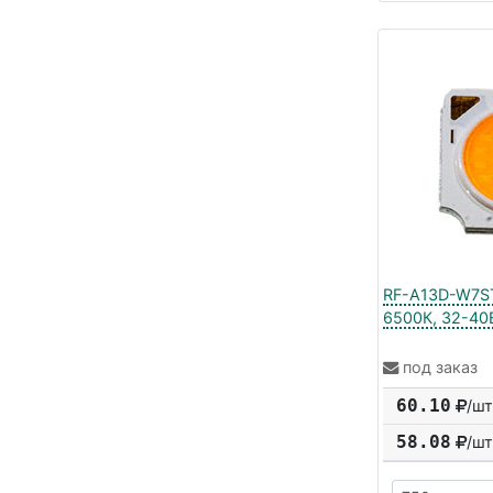
RF-A13D-W7ST
6500К, 32-40В
под заказ
60.10
/шт
58.08
/шт