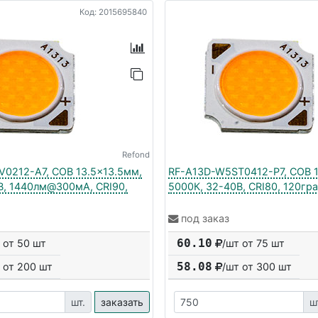
Код: 2015695840
Refond
0212-A7, COB 13.5x13.5мм,
RF-A13D-W5ST0412-P7, COB 1
В, 1440лм@300мА, CRI90,
5000К, 32-40В, CRI80, 120гр
под заказ
60.10
 от 50 шт
/шт от 75 шт
58.08
 от
200
шт
/шт от
300
шт
шт.
заказать
ш