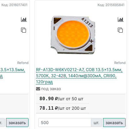
Код: 2016017401
Код: 2015695841
Refond
Refond
3.5x13.5мм,
RF-A13D-W6KV0212-A7, COB 13.5x13.5мм,
ад
5700К, 32-42В, 1440лм@300мА, CRI90,
120град
под заказ
80.90
/шт от 50 шт
78.11
/шт от
200
шт
т.
заказать
шт.
заказать