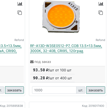
Refond
Refond
3.5x13.5мм,
RF-A13D-W3SE0512-P7, COB 13.5x13.5мм,
А, CRI90,
3000К, 32-40В, CRI95, 120град
под заказ
93.50
/шт от 100 шт
90.28
/шт от
400
шт
т.
заказать
шт.
заказать
Код: 2015695838
Код: 2016017400