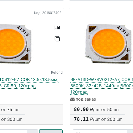
Код: 2016017402
Refond
0412-P7, COB 13.5x13.5мм,
RF-A13D-W7SV0212-A7, COB 1
, CRI80, 120град
6500К, 32-42В, 1440лм@300м
120град
под заказ
80.90
 от 75 шт
/шт от 50 шт
78.11
 от
300
шт
/шт от
200
шт