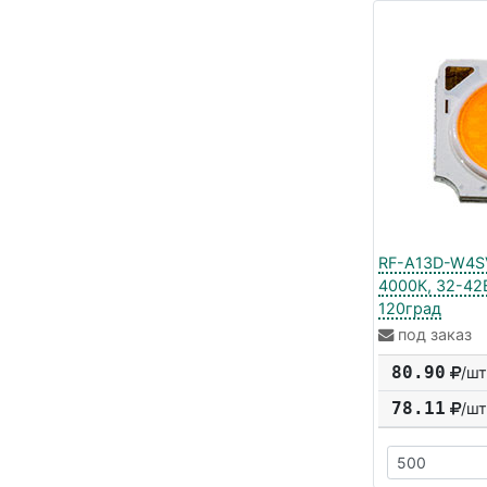
RF-A13D-W4SV
4000К, 32-42
120град
под заказ
80.90
/шт
78.11
/шт