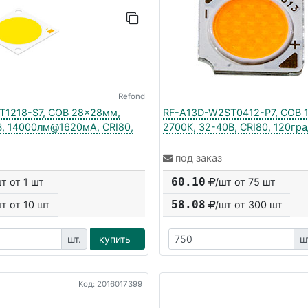
Refond
1218-S7, COB 28x28мм,
RF-A13D-W2ST0412-P7, COB 1
В, 14000лм@1620мА, CRI80,
2700К, 32-40В, CRI80, 120гр
под заказ
60.10
шт от 1 шт
/шт от 75 шт
58.08
шт от
10
шт
/шт от
300
шт
шт.
купить
ш
Код: 2016017399