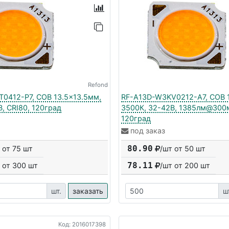
Refond
0412-P7, COB 13.5x13.5мм,
RF-A13D-W3KV0212-A7, COB 1
, CRI80, 120град
3500К, 32-42В, 1385лм@300м
120град
под заказ
80.90
 от 75 шт
/шт от 50 шт
78.11
 от
300
шт
/шт от
200
шт
шт.
заказать
ш
Код: 2016017398