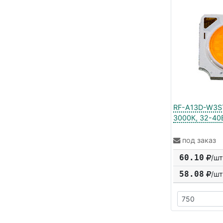
RF-A13D-W3ST
3000К, 32-40В
под заказ
60.10
/шт
58.08
/шт