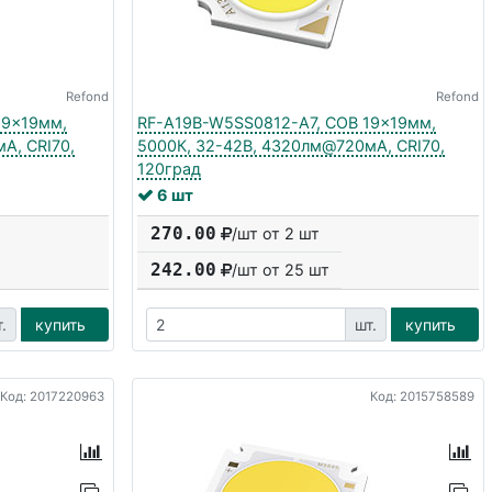
Refond
Refond
19x19мм,
RF-A19B-W5SS0812-A7, COB 19x19мм,
А, CRI70,
5000К, 32-42В, 4320лм@720мА, CRI70,
120град
6 шт
270.00
/шт от 2 шт
242.00
/шт от
25
шт
.
купить
шт.
купить
Код: 2017220963
Код: 2015758589