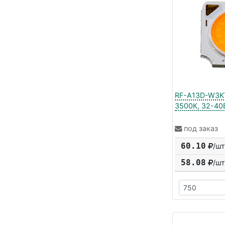
RF-A13D-W3KT
3500К, 32-40В
под заказ
60.10
/шт
58.08
/шт