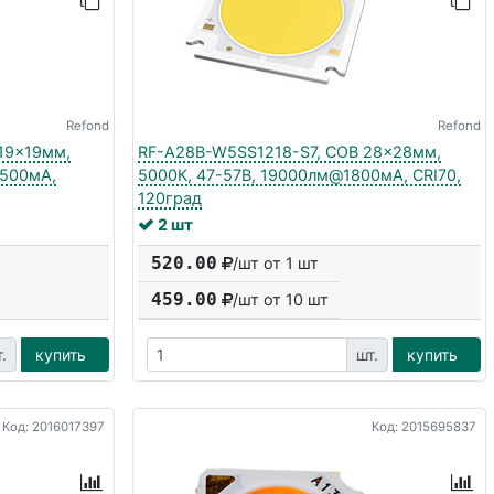
Refond
Refond
19x19мм,
RF-A28B-W5SS1218-S7, COB 28x28мм,
@500мА,
5000К, 47-57В, 19000лм@1800мА, CRI70,
120град
2 шт
520.00
/шт от 1 шт
459.00
/шт от
10
шт
.
купить
шт.
купить
Код: 2016017397
Код: 2015695837