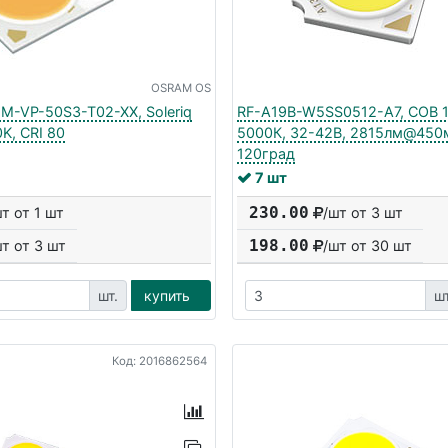
OSRAM OS
-VP-50S3-T02-XX, Soleriq
RF-A19B-W5SS0512-A7, COB 
K, CRI 80
5000К, 32-42В, 2815лм@450м
120град
7 шт
230.00
шт от 1 шт
/шт от 3 шт
198.00
шт от
3
шт
/шт от
30
шт
шт.
купить
шт
Код: 2016862564