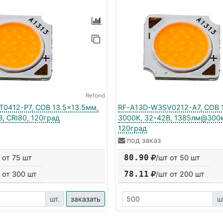
Refond
0412-P7, COB 13.5x13.5мм,
RF-A13D-W3SV0212-A7, COB 1
, CRI80, 120град
3000К, 32-42В, 1385лм@300м
120град
под заказ
80.90
 от 75 шт
/шт от 50 шт
78.11
 от
300
шт
/шт от
200
шт
шт.
заказать
ш