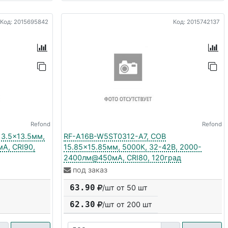
Код: 2015695842
Код: 2015742137
Refond
Refond
3.5x13.5мм,
RF-A16B-W5ST0312-A7, COB
А, CRI90,
15.85x15.85мм, 5000К, 32-42В, 2000-
2400лм@450мА, CRI80, 120град
под заказ
63.90
/шт от 50 шт
62.30
/шт от
200
шт