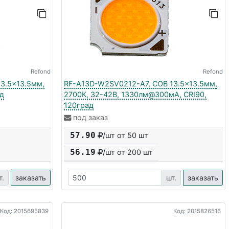
Refond
Refond
3.5x13.5мм,
RF-A13D-W2SV0212-A7, COB 13.5x13.5мм,
ад
2700К, 32-42В, 1330лм@300мА, CRI90,
120град
под заказ
57.90
/шт от 50 шт
56.19
/шт от
200
шт
т.
заказать
шт.
заказать
Код: 2015695839
Код: 2015826516