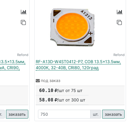
Refond
Refond
3.5x13.5мм,
RF-A13D-W4ST0412-P7, COB 13.5x13.5мм,
А, CRI90,
4000К, 32-40В, CRI80, 120град
под заказ
60.10
/шт от 75 шт
58.08
/шт от
300
шт
т.
заказать
шт.
заказать