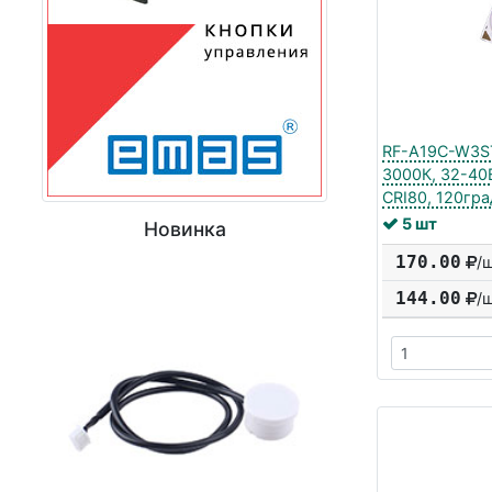
RF-A19C-W3ST
3000К, 32-40
CRI80, 120гра
5 шт
Новинка
170.00
/
144.00
/