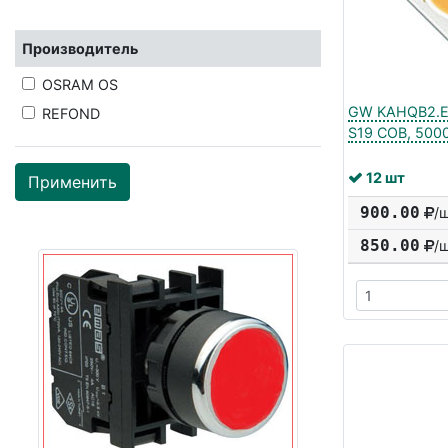
Производитель
OSRAM OS
GW KAHQB2.EM
REFOND
S19 COB, 5000
12 шт
Применить
900.00
/
850.00
/