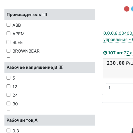
Производитель
ABB
0.0.0.8.00400
APEM
управления - 
BLEE
BROWNBEAR
107 шт
27 а
C&K
230.00
/
Рабочее напряжение,В
CANAL
CHINT
5
CW INDUSTRIES
12
DAIER
24
DECA
30
DIPTRONICS
36
DONGNAN
Рабочий ток,А
50
E-SWITCH INC
240
0.3