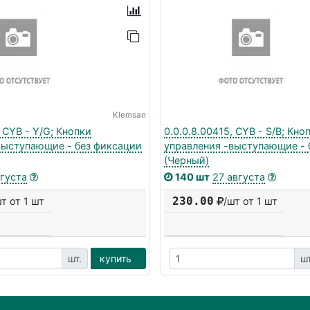
Klemsan
, CYB - Y/G; Кнопки
0.0.0.8.00415, CYB - S/B; Кно
выступающие - без фиксации
управления -выступающие - 
(Черный)
вгуста
140 шт
27 августа
230.00
шт от 1 шт
/шт от 1 шт
шт.
купить
шт