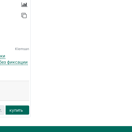
Klemsan
пки
без фиксации
.
купить