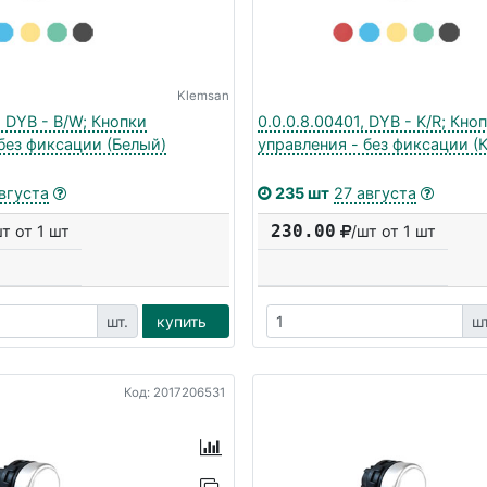
Klemsan
, DYB - B/W; Кнопки
0.0.0.8.00401, DYB - K/R; Кно
без фиксации (Белый)
управления - без фиксации (
вгуста
235 шт
27 августа
230.00
шт от 1 шт
/шт от 1 шт
шт.
купить
шт
Код: 2017206531