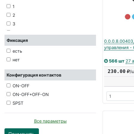
EAO
250
1
EATON
400
2
EKF
3
EMAS
4
IEK
Фиксация
5
0.0.0.8.00403
JIA
управления -
10
есть
JIETONG SWITCH
нет
566 шт
27 
KAI
230.00
/
KLEMSAN
Конфигурация контактов
KLS
ON-OFF
MEYER
ON-OFF+OFF-ON
NKK SWITCHES
SPST
ONPOW
PANASONIC
Все параметры
RAFI