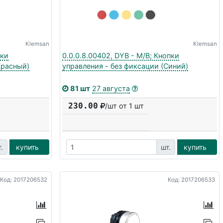
Klemsan
Klemsan
пки
0.0.0.8.00402, DYB - M/B; Кнопки
Красный)
управления - без фиксации (Синий)
81 шт
27 августа
230.00
/шт от 1 шт
.
купить
шт.
купить
Код: 2017206532
Код: 2017206533