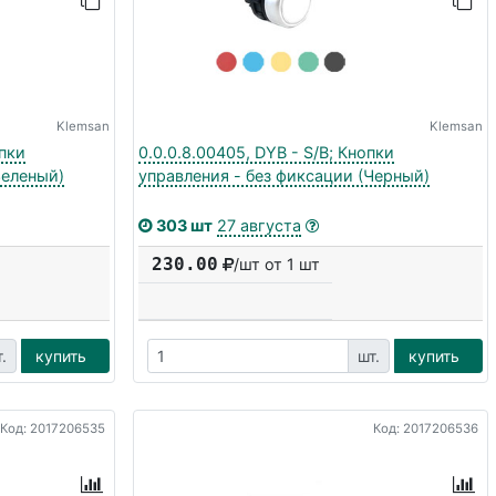
Klemsan
Klemsan
опки
0.0.0.8.00405, DYB - S/B; Кнопки
Зеленый)
управления - без фиксации (Черный)
303 шт
27 августа
230.00
/шт от 1 шт
.
купить
шт.
купить
Код: 2017206535
Код: 2017206536