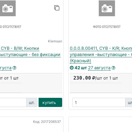
Klemsan
, CYB - B/W; Кнопки
0.0.0.8.00411, CYB - K/R; Кно
выступающие - без фиксации
управления -выступающие - 
(Красный)
вгуста
42 шт
27 августа
230.00
шт от 1 шт
/шт от 1 шт
шт.
купить
шт
Код: 2017206537