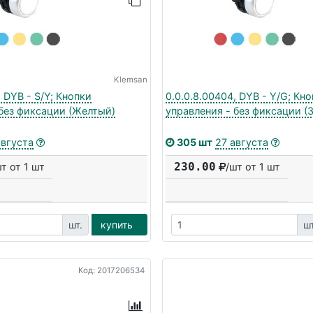
Klemsan
, DYB - S/Y; Кнопки
0.0.0.8.00404, DYB - Y/G; Кн
 без фиксации (Желтый)
управления - без фиксации (
августа
305 шт
27 августа
230.00
шт от 1 шт
/шт от 1 шт
шт.
купить
шт
Код: 2017206534