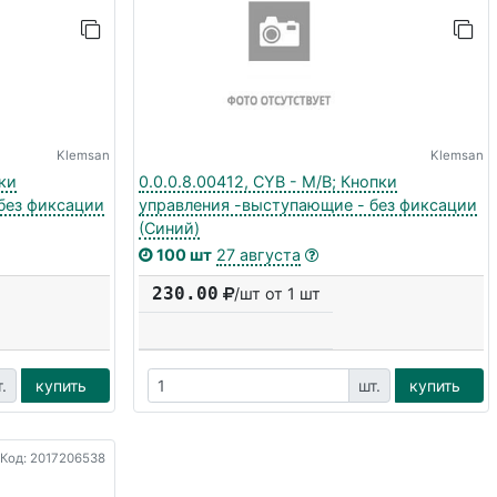
Klemsan
Klemsan
пки
0.0.0.8.00412, CYB - M/B; Кнопки
без фиксации
управления -выступающие - без фиксации
(Синий)
100 шт
27 августа
230.00
/шт от 1 шт
.
купить
шт.
купить
Код: 2017206538