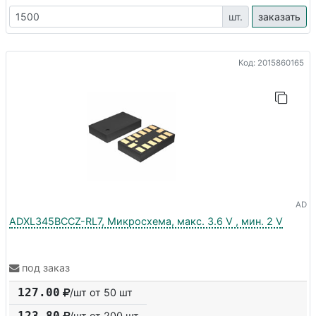
шт.
заказать
Код: 2015860165
AD
ADXL345BCCZ-RL7, Микросхема, макс. 3.6 V , мин. 2 V
под заказ
127.00
/шт от 50 шт
123.80
/шт от
200
шт