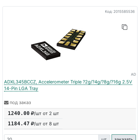
Код: 2015585536
AD
ADXL345BCCZ, Accelerometer Triple ?2g/?4g/?8g/?16g 2.5V
14-Pin LGA Tray
под заказ
1240.00
/шт от 2 шт
1184.47
/шт от
8
шт
шт.
заказать