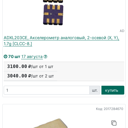
AD
ADXL203CE, Акселерометр аналоговый, 2-осевой (X, Y),
1.7g [CLCC-8.]
70 шт
17 августа
3100.00
/шт от 1 шт
3040.00
/шт от
2
шт
шт.
купить
Код: 2017284670