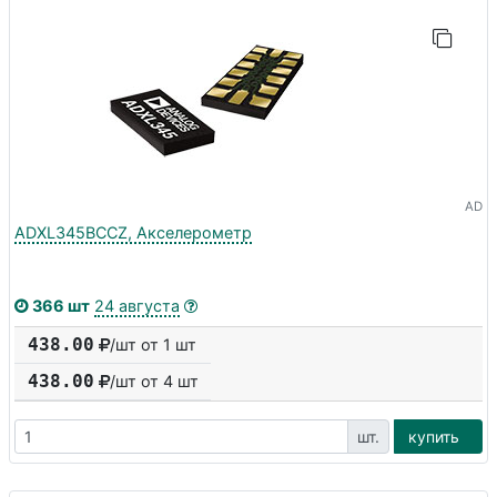
AD
ADXL345BCCZ, Акселерометр
366 шт
24 августа
438.00
/шт от 1 шт
438.00
/шт от
4
шт
шт.
купить