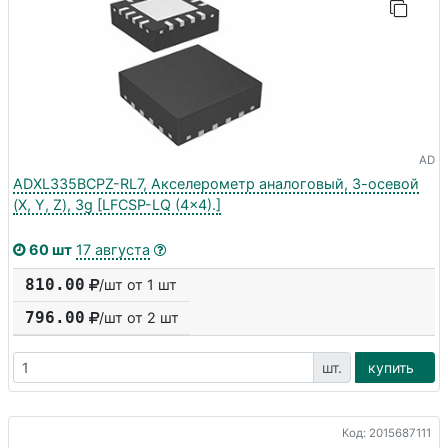
AD
ADXL335BCPZ-RL7, Акселерометр аналоговый, 3-осевой
(X, Y, Z), 3g [LFCSP-LQ (4x4).]
60 шт
17 августа
810.00
/шт от 1 шт
796.00
/шт от
2
шт
шт.
купить
Код: 2015687111