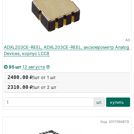
AD
ADXL203CE-REEL, ADXL203CE-REEL, акселерометр Analog
Devices, корпус LCC8
95 шт
12 августа
2400.00
/шт от 1 шт
2310.00
/шт от
2
шт
шт.
купить
Код: 2017094879