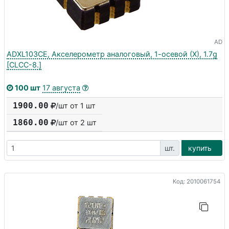
AD
ADXL103CE, Акселерометр аналоговый, 1-осевой (Х), 1.7g
[CLCC-8.]
100 шт
17 августа
1900.00
/шт от 1 шт
1860.00
/шт от
2
шт
шт.
купить
Код: 2010061754