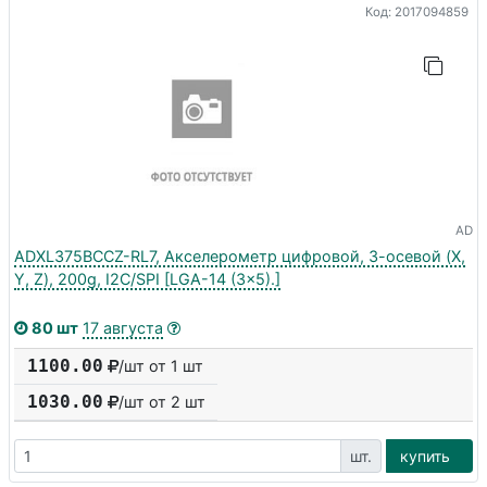
Код: 2017094859
AD
ADXL375BCCZ-RL7, Акселерометр цифровой, 3-осевой (X,
Y, Z), 200g, I2C/SPI [LGA-14 (3x5).]
80 шт
17 августа
1100.00
/шт от 1 шт
1030.00
/шт от
2
шт
шт.
купить