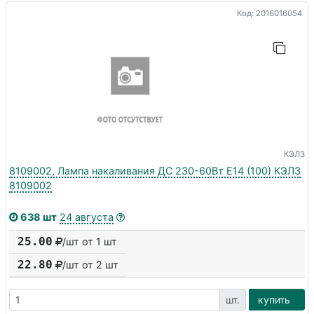
Код: 2016016054
КЭЛЗ
8109002, Лампа накаливания ДС 230-60Вт E14 (100) КЭЛЗ
8109002
638 шт
24 августа
25.00
/шт от 1 шт
22.80
/шт от
2
шт
шт.
купить