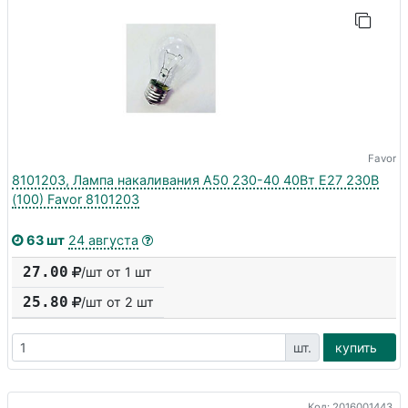
Favor
8101203, Лампа накаливания А50 230-40 40Вт E27 230В
(100) Favor 8101203
63 шт
24 августа
27.00
/шт от 1 шт
25.80
/шт от
2
шт
шт.
купить
Код: 2016001443