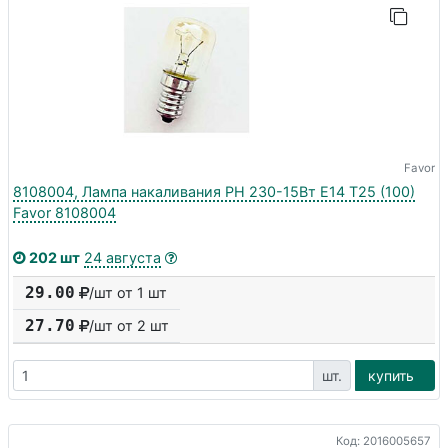
Favor
8108004, Лампа накаливания РН 230-15Вт E14 Т25 (100)
Favor 8108004
202 шт
24 августа
29.00
/шт от 1 шт
27.70
/шт от
2
шт
шт.
купить
Код: 2016005657