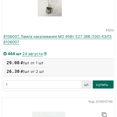
КЭЛЗ
8106007, Лампа накаливания МО 95Вт E27 36В (100) КЭЛЗ
8106007
469 шт
24 августа
29.00
/шт от 1 шт
26.30
/шт от
2
шт
шт.
купить
Код: 2016012749