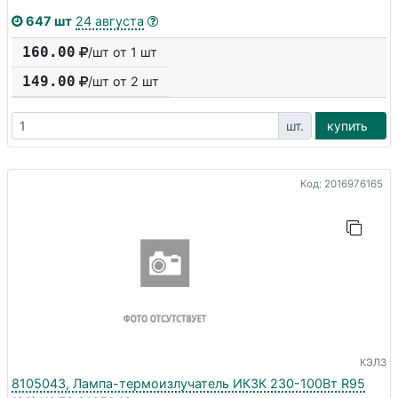
647 шт
24 августа
160.00
/шт от 1 шт
149.00
/шт от
2
шт
шт.
купить
Код: 2016976165
КЭЛЗ
8105043, Лампа-термоизлучатель ИКЗК 230-100Вт R95