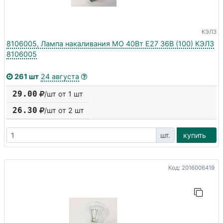
КЭЛЗ
8106005, Лампа накаливания МО 40Вт E27 36В (100) КЭЛЗ
8106005
261 шт
24 августа
29.00
/шт от 1 шт
26.30
/шт от
2
шт
шт.
купить
Код: 2016006419