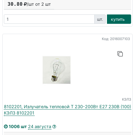
30.80
/шт от
2
шт
шт.
купить
Код: 2016007103
КЭЛЗ
8102201, Излучатель тепловой Т 230-200Вт E27 230В (100)
КЭЛЗ 8102201
1006 шт
24 августа