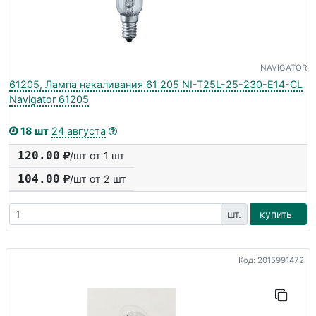
NAVIGATOR
61205, Лампа накаливания 61 205 NI-T25L-25-230-E14-CL
Navigator 61205
18 шт
24 августа
120.00
/шт от 1 шт
104.00
/шт от
2
шт
шт.
купить
Код: 2015991472