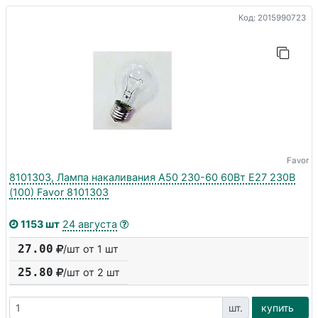
Код: 2015990723
Favor
8101303, Лампа накаливания А50 230-60 60Вт E27 230В
(100) Favor 8101303
1153 шт
24 августа
27.00
/шт от 1 шт
25.80
/шт от
2
шт
шт.
купить