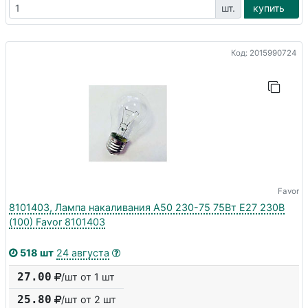
шт.
купить
Код: 2015990724
Favor
8101403, Лампа накаливания А50 230-75 75Вт E27 230В
(100) Favor 8101403
518 шт
24 августа
27.00
/шт от 1 шт
25.80
/шт от
2
шт