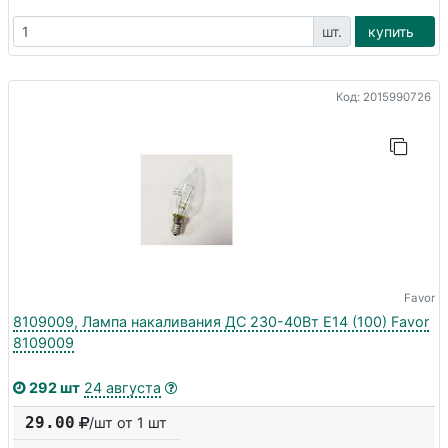
шт.
купить
Код: 2015990726
Favor
8109009, Лампа накаливания ДС 230-40Вт E14 (100) Favor
8109009
292 шт
24 августа
29.00
/шт от 1 шт