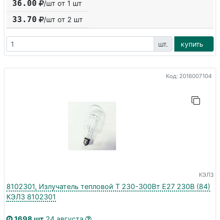
36.00
/шт от 1 шт
33.70
/шт от
2
шт
шт.
купить
Код: 2016007104
КЭЛЗ
8102301, Излучатель тепловой Т 230-300Вт E27 230В (84)
КЭЛЗ 8102301
1698 шт
24 августа