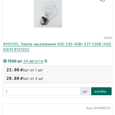
КЭЛЗ
8101202, Лампа накаливания А50 230-40Вт E27 230В (100)
КЭЛЗ 8101202
1530 шт
24 августа
23.00
/шт от 1 шт
20.80
/шт от
2
шт
шт.
купить
Код: 2015990722