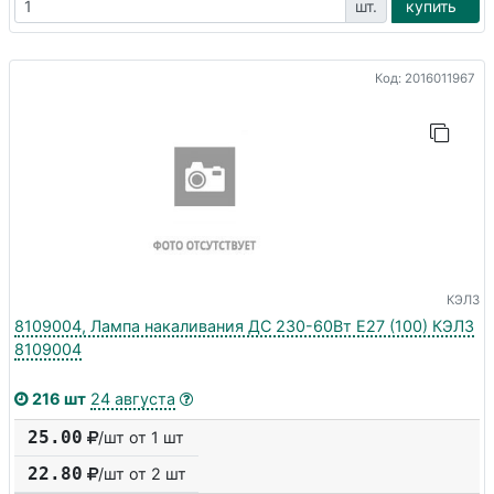
шт.
купить
Код: 2016011967
КЭЛЗ
8109004, Лампа накаливания ДС 230-60Вт E27 (100) КЭЛЗ
8109004
216 шт
24 августа
25.00
/шт от 1 шт
22.80
/шт от
2
шт