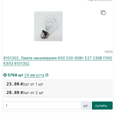
КЭЛЗ
8101302, Лампа накаливания А50 230-60Вт E27 230В (100)
КЭЛЗ 8101302
5768 шт
24 августа
23.00
/шт от 1 шт
20.80
/шт от
2
шт
шт.
купить