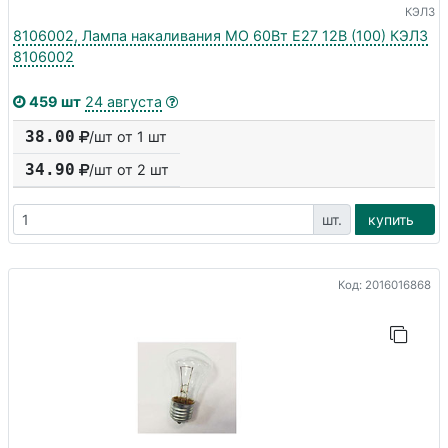
КЭЛЗ
8106002, Лампа накаливания МО 60Вт E27 12В (100) КЭЛЗ
8106002
459 шт
24 августа
38.00
/шт от 1 шт
34.90
/шт от
2
шт
шт.
купить
Код: 2016016868