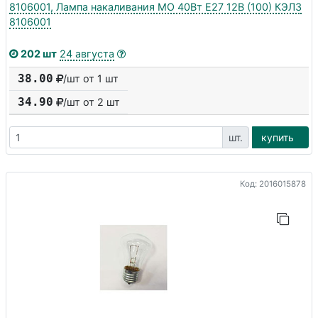
8106001, Лампа накаливания МО 40Вт E27 12В (100) КЭЛЗ
8106001
202 шт
24 августа
38.00
/шт от 1 шт
34.90
/шт от
2
шт
шт.
купить
Код: 2016015878