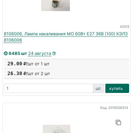
КЭЛЗ
8106006, Лампа накаливания МО 60Вт E27 36В (100) КЭЛЗ
8106006
6485 шт
24 августа
29.00
/шт от 1 шт
26.30
/шт от
2
шт
шт.
купить
Код: 2016006314