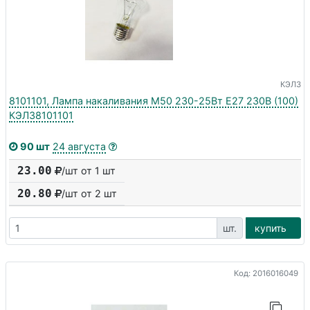
КЭЛЗ
8101101, Лампа накаливания М50 230-25Вт E27 230В (100)
КЭЛЗ8101101
90 шт
24 августа
23.00
/шт от 1 шт
20.80
/шт от
2
шт
шт.
купить
Код: 2016016049