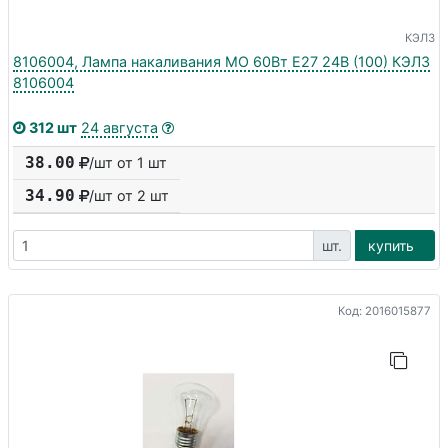
КЭЛЗ
8106004, Лампа накаливания МО 60Вт E27 24В (100) КЭЛЗ
8106004
312 шт
24 августа
38.00
/шт от 1 шт
34.90
/шт от
2
шт
шт.
купить
Код: 2016015877