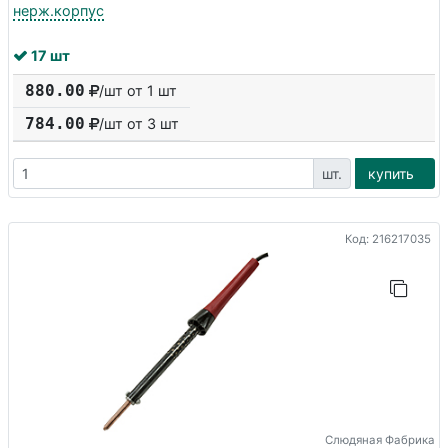
нерж.корпус
17 шт
880.00
/шт от 1 шт
784.00
/шт от
3
шт
шт.
купить
Код: 216217035
Слюдяная Фабрика