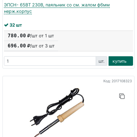
ЭПСН- 65ВТ 230В, паяльник со см. жалом ф6мм
нерж.корпус
32 шт
780.00
/шт от 1 шт
696.00
/шт от
3
шт
шт.
купить
Код: 2017108323