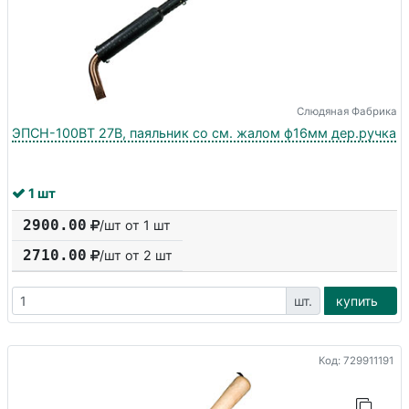
Слюдяная Фабрика
ЭПСН-100ВТ 27В, паяльник со см. жалом ф16мм дер.ручка
1 шт
2900.00
/шт от 1 шт
2710.00
/шт от
2
шт
шт.
купить
Код: 729911191