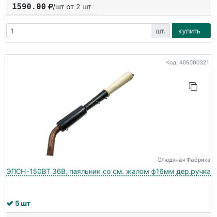
1590.00
/шт от
2
шт
шт.
купить
Код: 405090321
Слюдяная Фабрика
ЭПСН-150ВТ 36В, паяльник со см. жалом ф16мм дер.ручка
5 шт