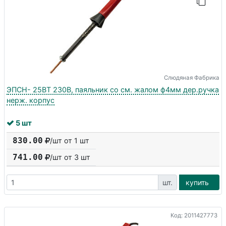
Слюдяная Фабрика
ЭПСН- 25ВТ 230В, паяльник со см. жалом ф4мм дер.ручка
нерж. корпус
5 шт
830.00
/шт от 1 шт
741.00
/шт от
3
шт
шт.
купить
Код: 2011427773