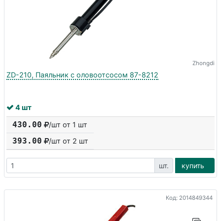
Zhongdi
ZD-210, Паяльник с оловоотсосом 87-8212
4 шт
430.00
/шт от 1 шт
393.00
/шт от
2
шт
шт.
купить
Код: 2014849344