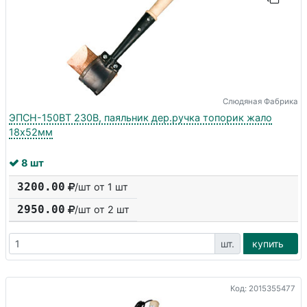
Слюдяная Фабрика
ЭПСН-150ВТ 230В, паяльник дер.ручка топорик жало
18х52мм
8 шт
3200.00
/шт от 1 шт
2950.00
/шт от
2
шт
шт.
купить
Код: 2015355477