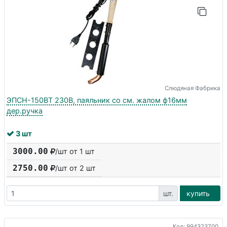
Слюдяная Фабрика
ЭПСН-150ВТ 230В, паяльник со см. жалом ф16мм
дер.ручка
3 шт
3000.00
/шт от 1 шт
2750.00
/шт от
2
шт
шт.
купить
Код: 994323700