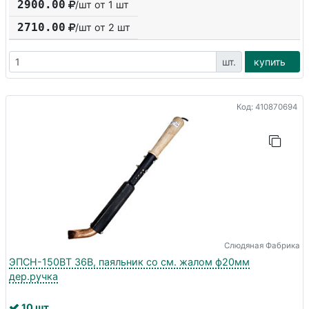
2900.00
/шт от 1 шт
2710.00
/шт от
2
шт
шт.
купить
Код: 410870694
Слюдяная Фабрика
ЭПСН-150ВТ 36В, паяльник со см. жалом ф20мм
дер.ручка
10 шт