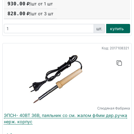
930.00
/шт от 1 шт
828.00
/шт от
3
шт
шт.
купить
Код: 2017108321
Слюдяная Фабрика
ЭПСН- 40ВТ 36В, паяльник со см. жалом ф4мм дер.ручка
нерж. корпус