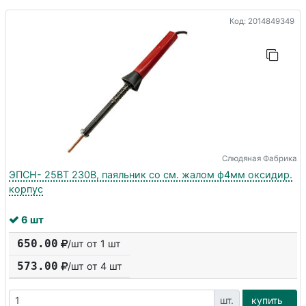
Код: 2014849349
Слюдяная Фабрика
ЭПСН- 25ВТ 230В, паяльник со см. жалом ф4мм оксидир.
корпус
6 шт
650.00
/шт от 1 шт
573.00
/шт от
4
шт
шт.
купить