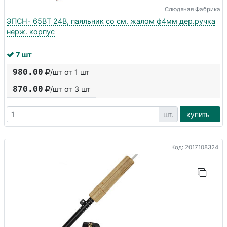
Слюдяная Фабрика
ЭПСН- 65ВТ 24В, паяльник со см. жалом ф4мм дер.ручка
нерж. корпус
7 шт
980.00
/шт от 1 шт
870.00
/шт от
3
шт
шт.
купить
Код: 2017108324