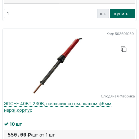
шт.
купить
Код: 503601059
Слюдяная Фабрика
ЭПСН- 40ВТ 230В, паяльник со см. жалом ф6мм
нерж.корпус
10 шт
550.00
/шт от 1 шт