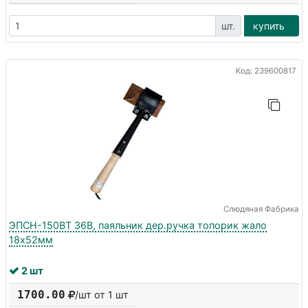
шт.
купить
Код: 239600817
Слюдяная Фабрика
ЭПСН-150ВТ 36В, паяльник дер.ручка топорик жало
18х52мм
2 шт
1700.00
/шт от 1 шт