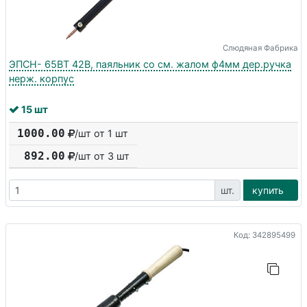
Слюдяная Фабрика
ЭПСН- 65ВТ 42В, паяльник со см. жалом ф4мм дер.ручка
нерж. корпус
15 шт
1000.00
/шт от 1 шт
892.00
/шт от
3
шт
шт.
купить
Код: 342895499