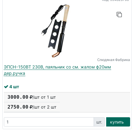
Слюдяная Фабрика
ЭПСН-150ВТ 230В, паяльник со см. жалом ф20мм
дер.ручка
4 шт
3000.00
/шт от 1 шт
2750.00
/шт от
2
шт
шт.
купить