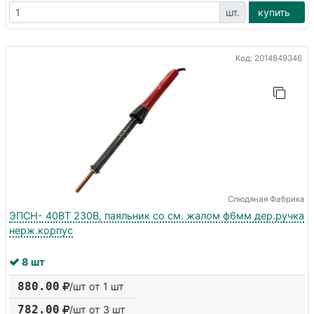
шт.
купить
Код: 2014849346
Слюдяная Фабрика
ЭПСН- 40ВТ 230В, паяльник со см. жалом ф6мм дер.ручка
нерж.корпус
8 шт
880.00
/шт от 1 шт
782.00
/шт от
3
шт