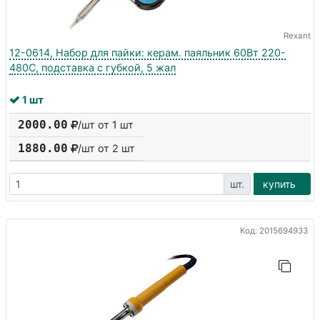
Rexant
12-0614, Набор для пайки: керам. паяльник 60Вт 220-
480C, подставка с губкой, 5 жал
1 шт
2000.00
/шт от 1 шт
1880.00
/шт от
2
шт
шт.
купить
Код: 2015694933