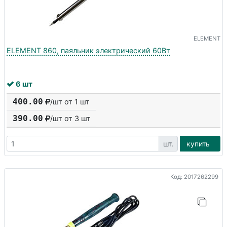
ELEMENT
ELEMENT 860, паяльник электрический 60Вт
6 шт
400.00
/шт от 1 шт
390.00
/шт от
3
шт
шт.
купить
Код: 2017262299