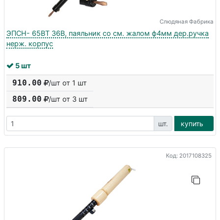
Слюдяная Фабрика
ЭПСН- 65ВТ 36В, паяльник со см. жалом ф4мм дер.ручка
нерж. корпус
5 шт
910.00
/шт от 1 шт
809.00
/шт от
3
шт
шт.
купить
Код: 2017108325