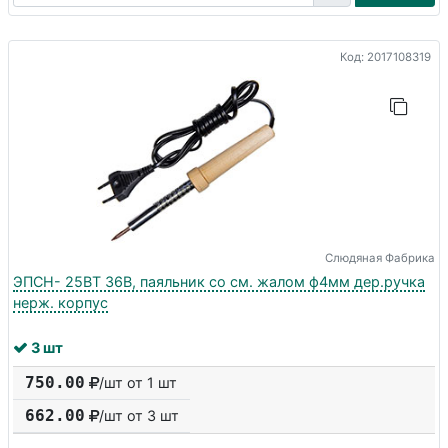
Код: 2017108319
Слюдяная Фабрика
ЭПСН- 25ВТ 36В, паяльник со см. жалом ф4мм дер.ручка
нерж. корпус
3 шт
750.00
/шт от 1 шт
662.00
/шт от
3
шт