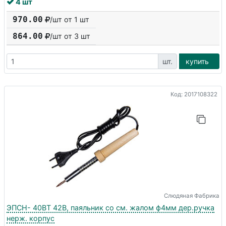
4 шт
970.00
/шт от 1 шт
864.00
/шт от
3
шт
шт.
купить
Код: 2017108322
Слюдяная Фабрика
ЭПСН- 40ВТ 42В, паяльник со см. жалом ф4мм дер.ручка
нерж. корпус