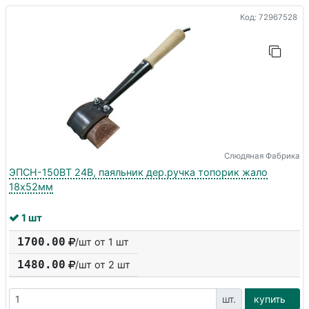
Код: 72967528
Слюдяная Фабрика
ЭПСН-150ВТ 24В, паяльник дер.ручка топорик жало
18х52мм
1 шт
1700.00
/шт от 1 шт
1480.00
/шт от
2
шт
шт.
купить