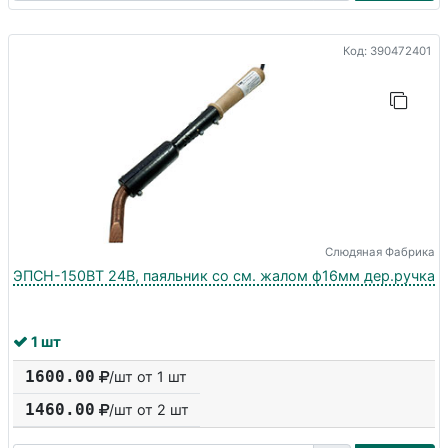
Код: 390472401
Слюдяная Фабрика
ЭПСН-150ВТ 24В, паяльник со см. жалом ф16мм дер.ручка
1 шт
1600.00
/шт от 1 шт
1460.00
/шт от
2
шт