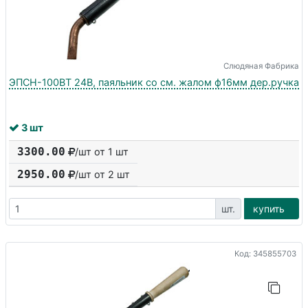
Слюдяная Фабрика
ЭПСН-100ВТ 24В, паяльник со см. жалом ф16мм дер.ручка
3 шт
3300.00
/шт от 1 шт
2950.00
/шт от
2
шт
шт.
купить
Код: 345855703