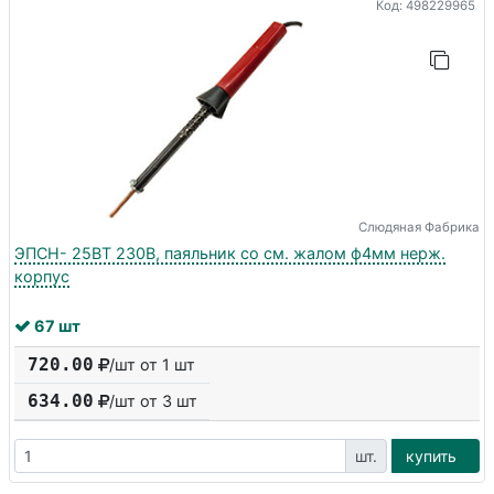
Код: 498229965
Слюдяная Фабрика
ЭПСН- 25ВТ 230В, паяльник со см. жалом ф4мм нерж.
корпус
67 шт
720.00
/шт от 1 шт
634.00
/шт от
3
шт
шт.
купить