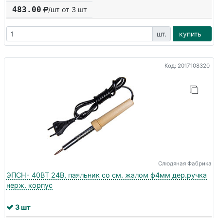
483.00
/шт от
3
шт
шт.
купить
Код: 2017108320
Слюдяная Фабрика
ЭПСН- 40ВТ 24В, паяльник со см. жалом ф4мм дер.ручка
нерж. корпус
3 шт