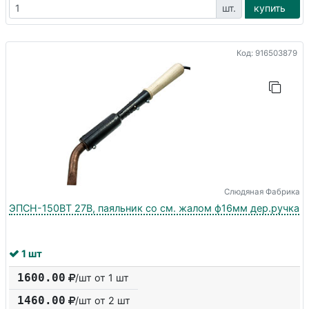
шт.
купить
Код: 916503879
Слюдяная Фабрика
ЭПСН-150ВТ 27В, паяльник со см. жалом ф16мм дер.ручка
1 шт
1600.00
/шт от 1 шт
1460.00
/шт от
2
шт