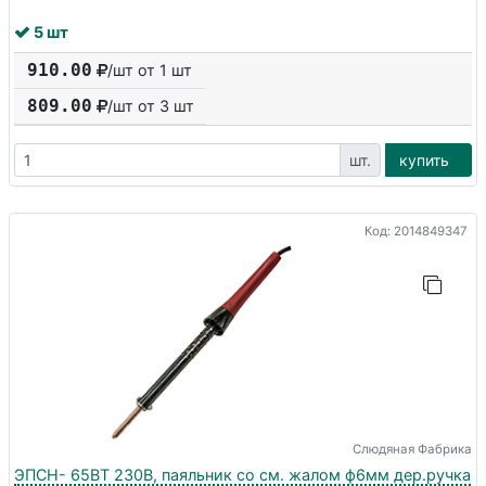
5 шт
910.00
/шт от 1 шт
809.00
/шт от
3
шт
шт.
купить
Код: 2014849347
Слюдяная Фабрика
ЭПСН- 65ВТ 230В, паяльник со см. жалом ф6мм дер.ручка