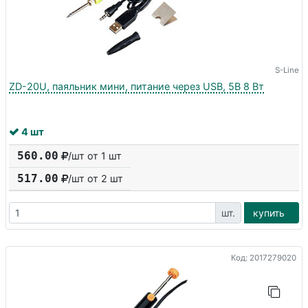
S-Line
ZD-20U, паяльник мини, питание через USB, 5В 8 Вт
4 шт
560.00
/шт от 1 шт
517.00
/шт от
2
шт
шт.
купить
Код: 2017279020