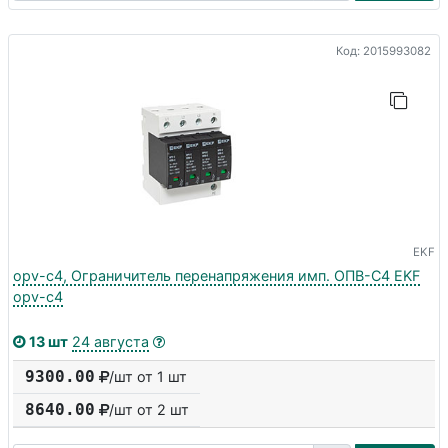
Код: 2015993082
EKF
opv-c4, Ограничитель перенапряжения имп. ОПВ-C4 EKF
opv-c4
13 шт
24 августа
9300.00
/шт от 1 шт
8640.00
/шт от
2
шт