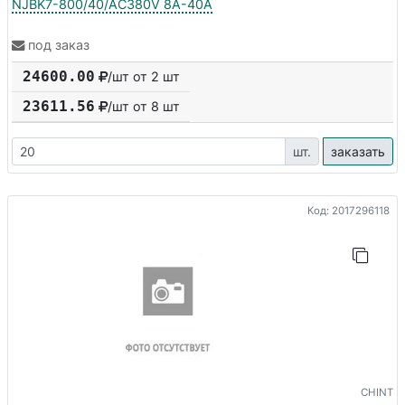
NJBK7-800/40/AC380V 8A-40A
под заказ
24600.00
/шт от 2 шт
23611.56
/шт от
8
шт
шт.
заказать
Код: 2017296118
CHINT