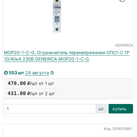
GENERICA
MOP20-1-C-G, Ограничитель перенапряжения ОПС1-C 1Р
10/40кА 230В GENERICA MOP20-1-C-G
553 шт
24 августа
470.00
/шт от 1 шт
431.00
/шт от
2
шт
шт.
купить
Код: 2016015991