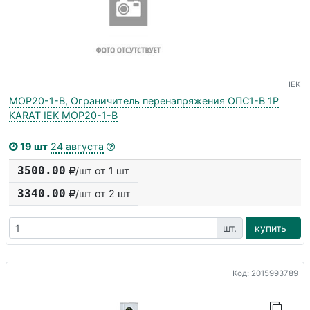
IEK
MOP20-1-B, Ограничитель перенапряжения ОПС1-B 1P
KARAT IEK MOP20-1-B
19 шт
24 августа
3500.00
/шт от 1 шт
3340.00
/шт от
2
шт
шт.
купить
Код: 2015993789