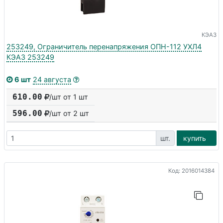
КЭАЗ
253249, Ограничитель перенапряжения ОПН-112 УХЛ4
КЭАЗ 253249
6 шт
24 августа
610.00
/шт от 1 шт
596.00
/шт от
2
шт
шт.
купить
Код: 2016014384