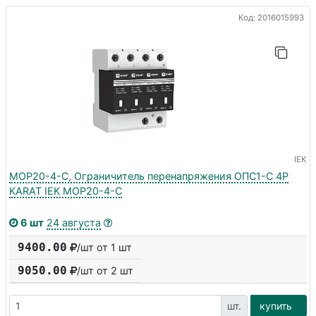
Код: 2016015993
IEK
MOP20-4-C, Ограничитель перенапряжения ОПС1-C 4P
KARAT IEK MOP20-4-C
6 шт
24 августа
9400.00
/шт от 1 шт
9050.00
/шт от
2
шт
шт.
купить