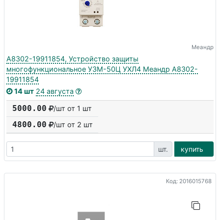
Меандр
A8302-19911854, Устройство защиты
многофункциональное УЗМ-50Ц УХЛ4 Меандр A8302-
19911854
14 шт
24 августа
5000.00
/шт от 1 шт
4800.00
/шт от
2
шт
шт.
купить
Код: 2016015768