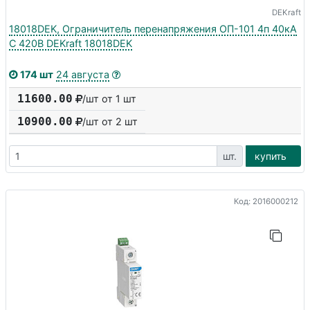
DEKraft
18018DEK, Ограничитель перенапряжения ОП-101 4п 40кА
C 420В DEKraft 18018DEK
174 шт
24 августа
11600.00
/шт от 1 шт
10900.00
/шт от
2
шт
шт.
купить
Код: 2016000212