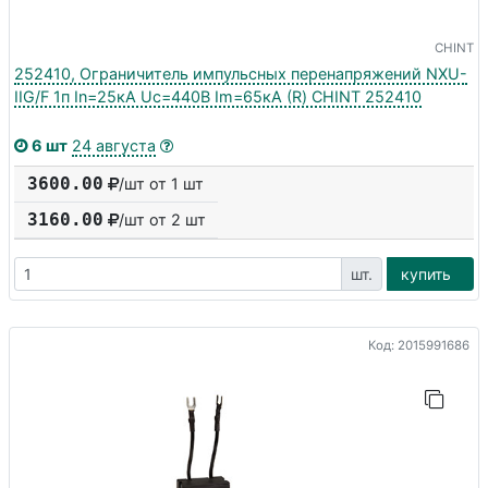
CHINT
252410, Ограничитель импульсных перенапряжений NXU-
IIG/F 1п In=25кА Uc=440В Im=65кА (R) CHINT 252410
6 шт
24 августа
3600.00
/шт от 1 шт
3160.00
/шт от
2
шт
шт.
купить
Код: 2015991686