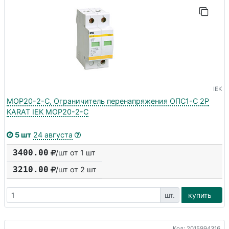
IEK
MOP20-2-C, Ограничитель перенапряжения ОПС1-C 2P
KARAT IEK MOP20-2-C
5 шт
24 августа
3400.00
/шт от 1 шт
3210.00
/шт от
2
шт
шт.
купить
Код: 2015994316