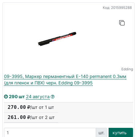
Код: 2015995288
Edding
09-3995, Маркер перманентный E-140 permanent 0.3мм
(для пленок и ПВХ) черн. Edding 09-3995
290 шт
24 августа
270.00
/шт от 1 шт
261.00
/шт от
2
шт
шт.
купить