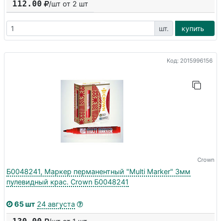
112.00
/шт от
2
шт
шт.
купить
Код: 2015996156
Crown
Б0048241, Маркер перманентный "Multi Marker" 3мм
пулевидный крас. Crown Б0048241
65 шт
24 августа