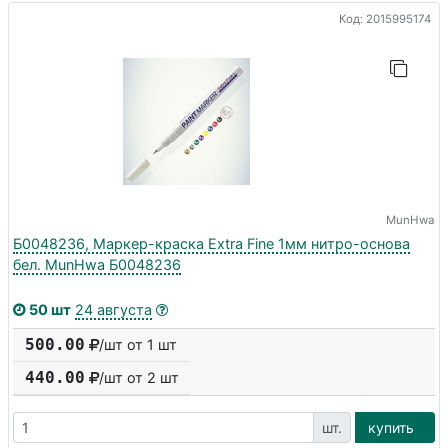
Код: 2015995174
MunHwa
Б0048236, Маркер-краска Extra Fine 1мм нитро-основа
бел. MunHwa Б0048236
50 шт
24 августа
500.00
/шт от 1 шт
440.00
/шт от
2
шт
шт.
купить