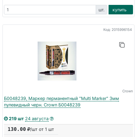
шт.
купить
Код: 2015996154
Crown
Б0048239, Маркер перманентный "Multi Marker" 3мм
пулевидный черн. Crown Б0048239
219 шт
24 августа
130.00
/шт от 1 шт