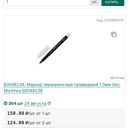
шт.
купить
Код: 2015995176
MunHwa
Б0048238, Маркер перманентный пулевидный 1.0мм бел.
MunHwa Б0048238
394 шт
24 августа
150.00
/шт от 1 шт
124.00
/шт от
2
шт