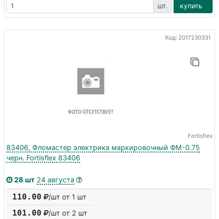
шт.
купить
Код: 2017230331
Fortisflex
83406, Фломастер электрика маркировочный ФМ-0.75
черн. Fortisflex 83406
28 шт
24 августа
110.00
/шт от 1 шт
101.00
/шт от
2
шт