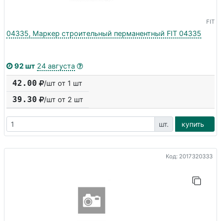
FIT
04335, Маркер строительный перманентный FIT 04335
92 шт
24 августа
42.00
/шт от 1 шт
39.30
/шт от
2
шт
шт.
купить
Код: 2017320333