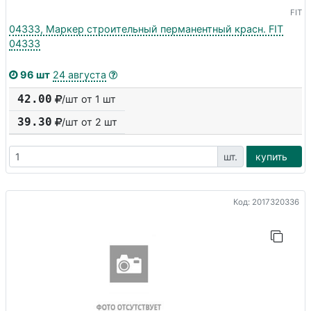
FIT
04333, Маркер строительный перманентный красн. FIT
04333
96 шт
24 августа
42.00
/шт от 1 шт
39.30
/шт от
2
шт
шт.
купить
Код: 2017320336