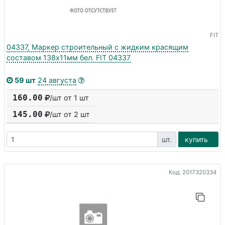
FIT
04337, Маркер строительный с жидким красящим
составом 138х11мм бел. FIT 04337
59 шт
24 августа
160.00
/шт от 1 шт
145.00
/шт от
2
шт
шт.
купить
Код: 2017320334