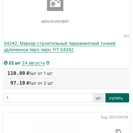
FIT
04342, Маркер строительный перманентный тонкий
удлиненное перо черн. FIT 04342
22 шт
24 августа
110.00
/шт от 1 шт
97.10
/шт от
2
шт
шт.
купить
Код: 2017231219