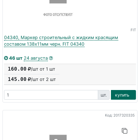
FIT
04340, Маркер строительный с жидким красящим
составом 138х11мм черн. FIT 04340
46 шт
24 августа
160.00
/шт от 1 шт
145.00
/шт от
2
шт
шт.
купить
Код: 2017320335