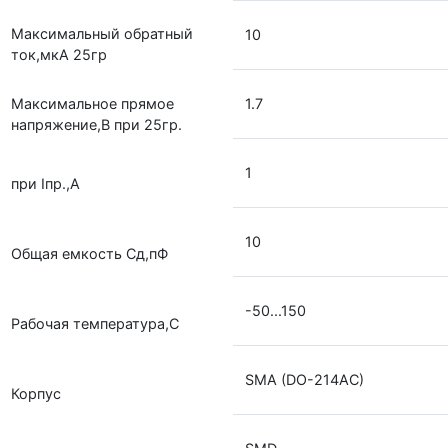
Максимальный обратный
10
ток,мкА 25гр
Максимальное прямое
1.7
напряжение,В при 25гр.
1
при Iпр.,А
10
Общая емкость Сд,пФ
-50...150
Рабочая температура,С
SMA (DO-214AC)
Корпус