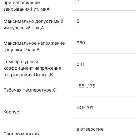
при напряжении
закрывания I ут.,мкА
Максимально допустимый
5
импульсный ток,А
360
Максимальное напряжение
защелки Uзащ,В
Температурный
0.11
коэффициент напряжения
открывания аUоткр.,В
-55...175
Рабочая температура,С
DO-201
Корпус
в отверстие
Способ монтажа