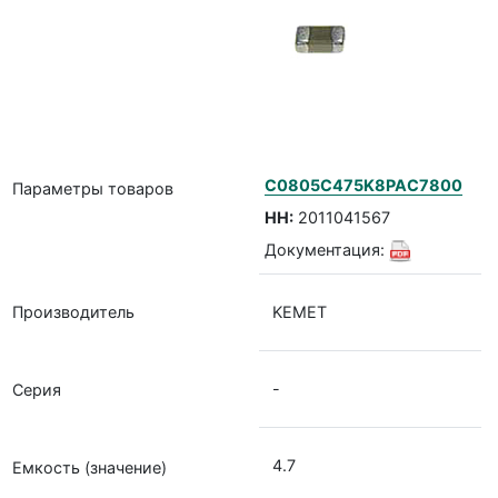
C0805C475K8PAC7800
Параметры товаров
НН:
2011041567
Документация:
Производитель
KEMET
-
Серия
4.7
Емкость (значение)