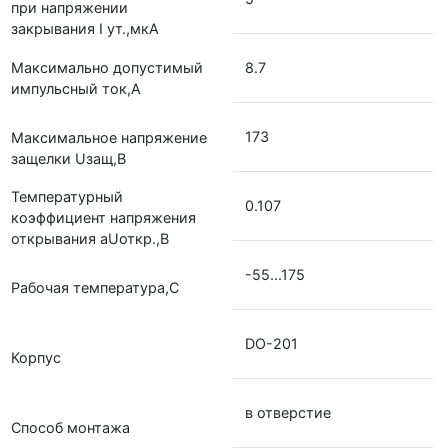
при напряжении
закрывания I ут.,мкА
Максимально допустимый
8.7
импульсный ток,А
173
Максимальное напряжение
защелки Uзащ,В
Температурный
0.107
коэффициент напряжения
открывания аUоткр.,В
-55...175
Рабочая температура,С
DO-201
Корпус
в отверстие
Способ монтажа