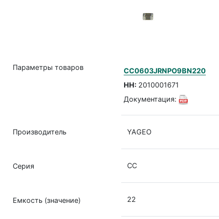
Параметры товаров
CC0603JRNPO9BN220
НН:
2010001671
Документация:
Производитель
YAGEO
CC
Серия
22
Емкость (значение)