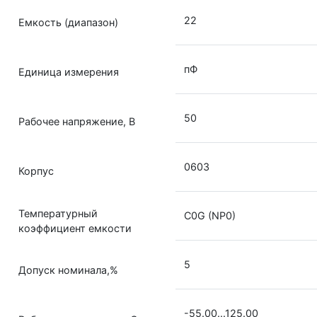
22
Емкость (диапазон)
пФ
Единица измерения
50
Рабочее напряжение, В
0603
Корпус
Температурный
C0G (NP0)
коэффициент емкости
5
Допуск номинала,%
-55.00...125.00