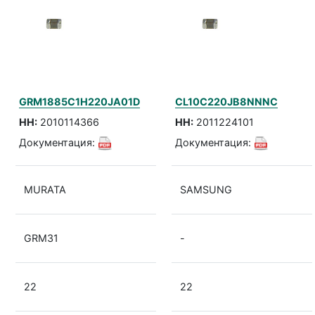
GRM1885C1H220JA01D
CL10C220JB8NNNC
НН:
2010114366
НН:
2011224101
Документация:
Документация:
MURATA
SAMSUNG
GRM31
-
22
22