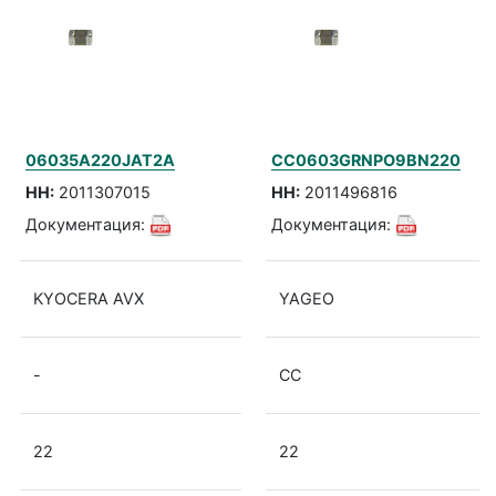
06035A220JAT2A
CC0603GRNPO9BN220
НН:
2011307015
НН:
2011496816
Документация:
Документация:
KYOCERA AVX
YAGEO
-
CC
22
22