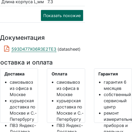
Длина корпуса L,мм
7.3
Показать похожие
Документация
593D477X06R3E2TE3
(datasheet)
оставка и оплата
Доставка
Оплата
Гарантия
самовывоз
самовывоз
гарантия 6
из офиса в
из офиса в
месяцев
Москве
Москве
собственный
курьерская
курьерская
сервисный
доставка по
доставка по
центр
Москве и С.-
Москве и С.-
ремонт
Петербургу
Петербургу
измерительн
ПВЗ Яндекс-
ПВЗ Яндекс-
приборов и
Доставка,
Доставка,
паяльных