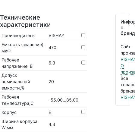
Технические
Инфо
характеристики
о
бренд
Производитель
VISHAY
Емкость (значение),
Сайт
470
мкФ
произв
VISHA
Рабочее
6.3
О
напряжение, В
произ
Допуск
Все
номинальной
20
товар
емкости,%
бренда
Рабочая
VISHA
-55.00...85.00
температура,С
Корпус
E
Ширина корпуса
4.3
W,мм