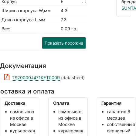
Корпус
E
бренда
SUNT
Ширина корпуса W,мм
4.3
Длина корпуса L,мм
7.3
Вес:
0.09 гр.
Показать похожие
Документация
TS20000J471KET000R
(datasheet)
оставка и оплата
Доставка
Оплата
Гарантия
самовывоз
самовывоз
гарантия 6
из офиса в
из офиса в
месяцев
Москве
Москве
собственный
курьерская
курьерская
сервисный