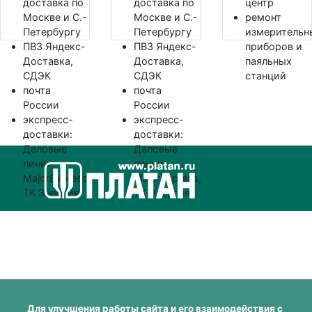
доставка по
доставка по
центр
Москве и С.-
Москве и С.-
ремонт
Петербургу
Петербургу
измерительн
ПВЗ Яндекс-
ПВЗ Яндекс-
приборов и
Доставка,
Доставка,
паяльных
СДЭК
СДЭК
станций
почта
почта
России
России
экспресс-
экспресс-
доставки:
доставки:
Деловые
Деловые
линии,
линии,
MajorExpress,
MajorExpress,
ТК Энергия
ТК Энергия
Для улучшения работы сайта и его взаимодействия с