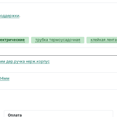
поддержки
.
лектрические
трубка термоусадочная
клейкая лента
мм дер.ручка нерж.корпус
 Ф4мм
Оплата