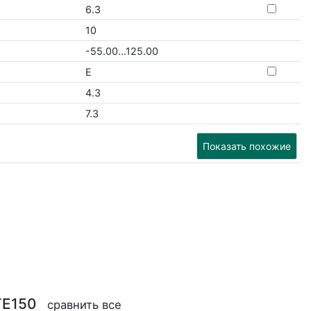
6.3
10
-55.00...125.00
E
4.3
7.3
Показать похожие
TE150
сравнить все