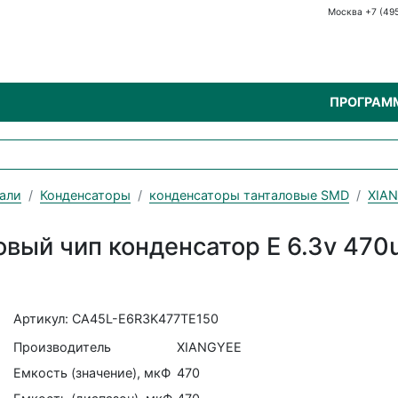
Москва +7 (49
ПРОГРАМ
али
Конденсаторы
конденсаторы танталовые SMD
XIA
вый чип конденсатор E 6.3v 470
Артикул: CA45L-E6R3K477TE150
Производитель
XIANGYEE
Емкость (значение), мкФ
470