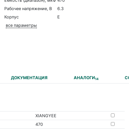
Емкость (диапазон), мкФ
470
Рабочее напряжение, В
6.3
Корпус
E
все параметры
ДОКУМЕНТАЦИЯ
АНАЛОГИ
С
14
XIANGYEE
470