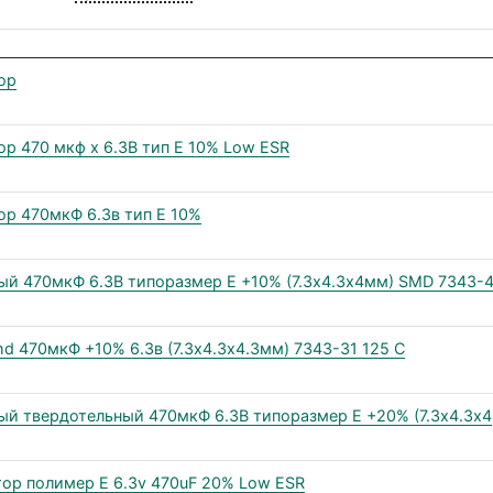
ор
 470 мкф х 6.3В тип E 10% Low ESR
р 470мкФ 6.3в тип Е 10%
й 470мкФ 6.3В типоразмер E +10% (7.3х4.3х4мм) SMD 7343-
 470мкФ +10% 6.3в (7.3х4.3х4.3мм) 7343-31 125 C
й твердотельный 470мкФ 6.3В типоразмер Е +20% (7.3х4.3х4
ор полимер E 6.3v 470uF 20% Low ESR