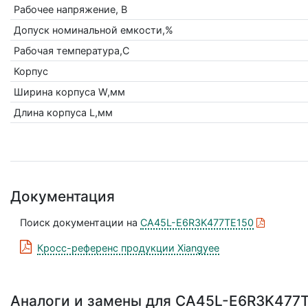
Рабочее напряжение, В
Допуск номинальной емкости,%
Рабочая температура,С
Корпус
Ширина корпуса W,мм
Длина корпуса L,мм
Документация
Поиск документации на
CA45L-E6R3K477TE150
Кросс-референс продукции Xiangyee
Аналоги и замены для CA45L-E6R3K477