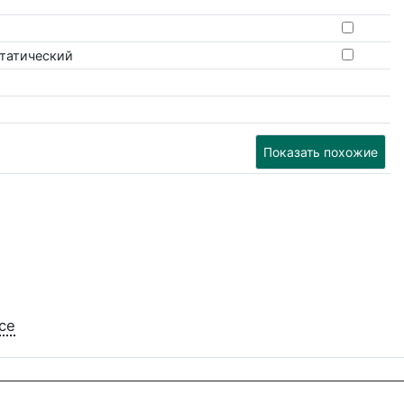
статический
Показать похожие
се