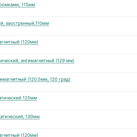
кромками, 115мм
ый, заостренный,110мм
агнитный (120мм)
ический, антимагнитный (129 мм)
имагнитный (120.5мм, 120 град)
татический 125мм
татический, 130мм
агнитный (120мм)