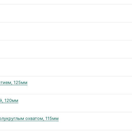
ытием, 125мм
й, 120мм
полукруглым охватом, 115мм