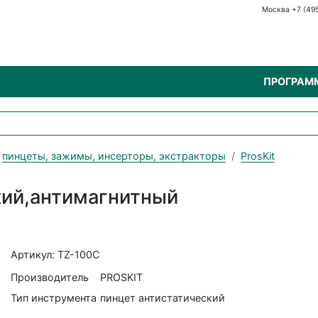
Москва +7 (49
ПРОГРАМ
пинцеты, зажимы, инсерторы, экстракторы
ProsKit
кий,антимагнитный
Артикул: TZ-100C
Производитель
PROSKIT
Тип инструмента
пинцет антистатический