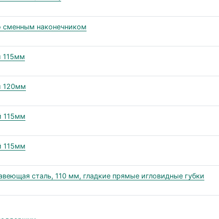
со сменным наконечником
й 115мм
й 120мм
й 115мм
й 115мм
веющая сталь, 110 мм, гладкие прямые игловидные губки