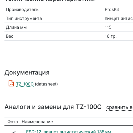
Производитель
ProsKit
Тип инструмента
пинцет анти
Длина мм
115
Вес:
16 гр.
Документация
TZ-100C
(datasheet)
Аналоги и замены для TZ-100C
сравнить в
Фото
Наименование
ESD-12, пинцет антистатический 135мм