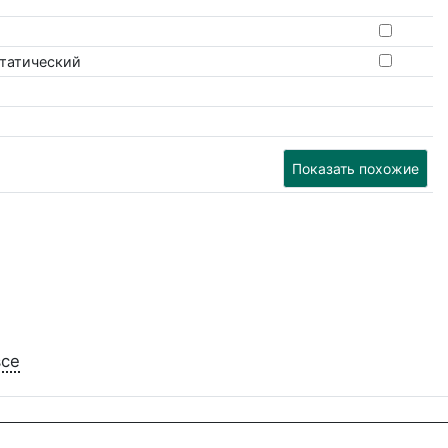
статический
Показать похожие
все