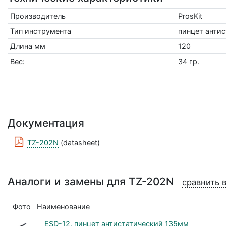
Производитель
ProsKit
Тип инструмента
пинцет анти
Длина мм
120
Вес:
34 гр.
Документация
TZ-202N
(datasheet)
Аналоги и замены для TZ-202N
сравнить 
Фото
Наименование
ESD-12, пинцет антистатический 135мм