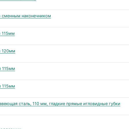
со сменным наконечником
й 115мм
й 120мм
й 115мм
й 115мм
веющая сталь, 110 мм, гладкие прямые игловидные губки