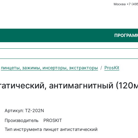
Москва +7 (49
ПРОГРАМ
пинцеты, зажимы, инсерторы, экстракторы
ProsKit
татический, антимагнитный (120
Артикул: TZ-202N
Производитель
PROSKIT
Тип инструмента
пинцет антистатический