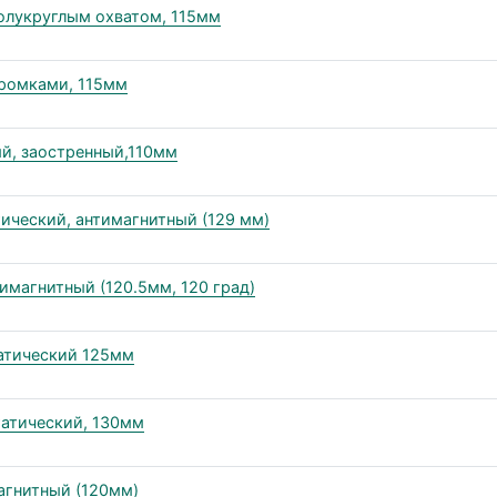
полукруглым охватом, 115мм
кромками, 115мм
ый, заостренный,110мм
ический, антимагнитный (129 мм)
имагнитный (120.5мм, 120 град)
татический 125мм
татический, 130мм
агнитный (120мм)