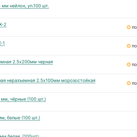
мм нейлон, уп.100 шт.
Х-2
по
-1
по
ъемная 2.5х200мм черная
по
ьная неразъемная 2.5х100мм морозостойкая
по
мм, чёрные (100 шт.)
м, белые (100 шт.)
мм белая, (100шт)