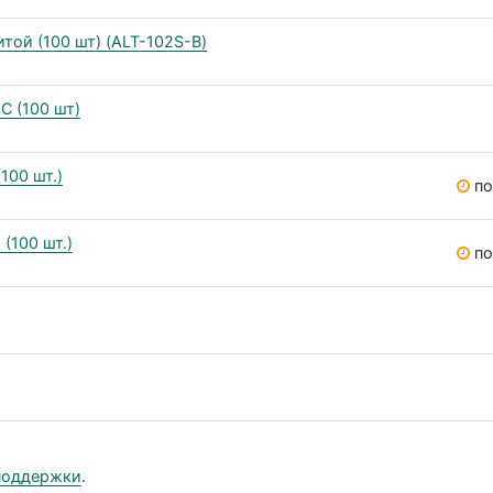
итой (100 шт) (ALT-102S-B)
С (100 шт)
100 шт.)
по
(100 шт.)
по
поддержки
.