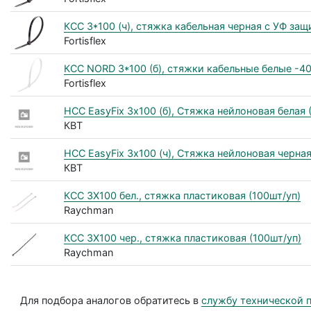
КСС 3*100 (ч), стяжка кабельная черная с УФ защ
Fortisflex
КСС NORD 3*100 (б), стяжки кабельные белые -40
Fortisflex
НСС EasyFix 3х100 (б), Стяжка нейлоновая белая (
КВТ
НСС EasyFix 3х100 (ч), Стяжка нейлоновая черная 
КВТ
КСС 3Х100 бел., cтяжка пластиковая (100шт/уп)
Raychman
КСС 3Х100 чер., cтяжка пластиковая (100шт/уп)
Raychman
Для подбора аналогов обратитесь в
службу технической 