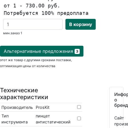
от 1 - 730.00 руб.
Потребуется 100% предоплата
В корзину
мин.заказ 1
Альтернативные предложения
3
этот же товар с другими сроками поставки,
оптимизация цены от количества
Технические
Инфо
характеристики
о
бренд
Производитель
ProsKit
Тип
пинцет
Сайт
инструмента
антистатический
произв