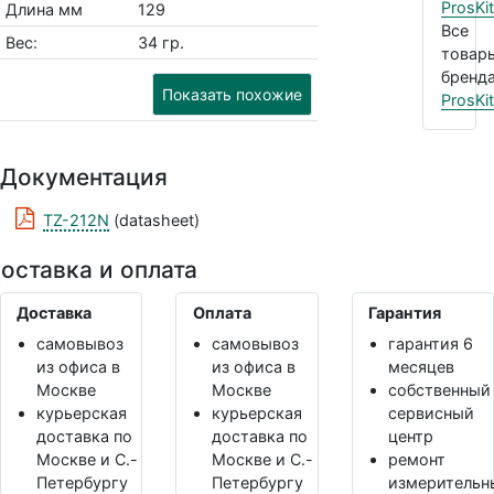
ProsKit
Длина мм
129
Все
Вес:
34 гр.
товар
бренда
Показать похожие
ProsKit
Документация
TZ-212N
(datasheet)
оставка и оплата
Доставка
Оплата
Гарантия
самовывоз
самовывоз
гарантия 6
из офиса в
из офиса в
месяцев
Москве
Москве
собственный
курьерская
курьерская
сервисный
доставка по
доставка по
центр
Москве и С.-
Москве и С.-
ремонт
Петербургу
Петербургу
измерительн