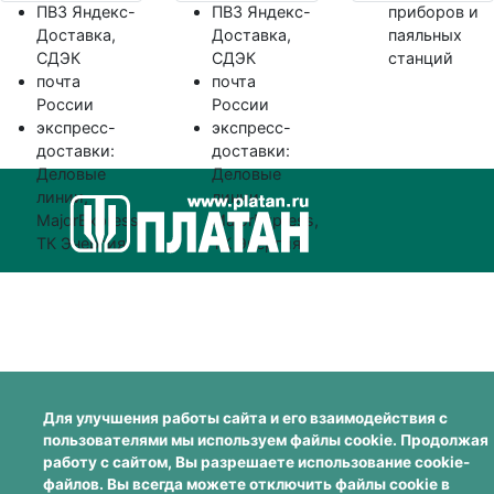
ПВЗ Яндекс-
ПВЗ Яндекс-
приборов и
Доставка,
Доставка,
паяльных
СДЭК
СДЭК
станций
почта
почта
России
России
экспресс-
экспресс-
доставки:
доставки:
Деловые
Деловые
линии,
линии,
MajorExpress,
MajorExpress,
ТК Энергия
ТК Энергия
Для улучшения работы сайта и его взаимодействия с
пользователями мы используем файлы cookie. Продолжая
работу с сайтом, Вы разрешаете использование cookie-
файлов. Вы всегда можете отключить файлы cookie в